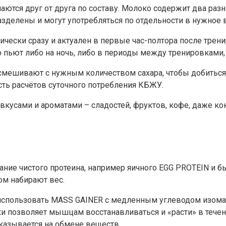
аются друг от друга по составу. Молоко содержит два раз
делены и могут употребляться по отдельности в нужное в
ески сразу и актуален в первые час-полтора после трени
о пьют либо на ночь, либо в периоды между тренировками
 смешивают с нужным количеством сахара, чтобы добитьс
сть расчётов суточного потребления КБЖУ.
кусами и ароматами – сладостей, фруктов, кофе, даже к
ние чистого протеина, например яичного EGG PROTEIN и б
ом набирают вес.
использовать MASS GAINER с медленным углеводом изомал
и позволяет мышцам восстанавливаться и «расти» в течени
казывается на обмене веществ.