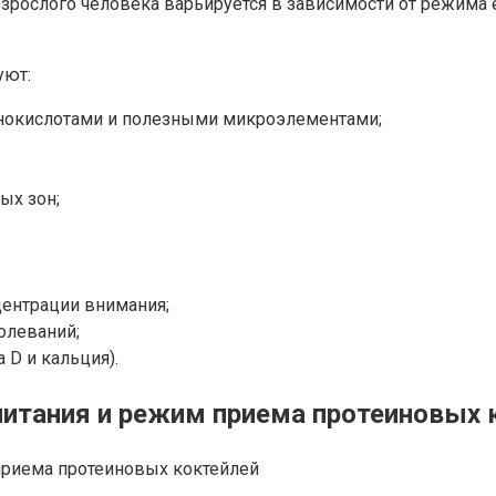
зрослого человека варьируется в зависимости от режима е
уют:
нокислотами и полезными микроэлементами;
ых зон;
ентрации внимания;
олеваний;
 D и кальция).
питания и режим приема протеиновых 