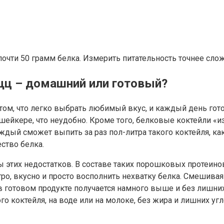
почти 50 грамм белка. Измерить питательность точнее сло
щц – домашний или готовый?
м, что легко выбрать любимый вкус, и каждый день готов
шейкере, что неудобно. Кроме того, белковые коктейли «и
ждый сможет выпить за раз пол-литра такого коктейля, ка
ство белка.
тих недостатков. В составе таких порошковых протеинов 
тро, вкусно и просто восполнить нехватку белка. Смешива
в готовом продукте получается намного выше и без лишн
го коктейля, на воде или на молоке, без жира и лишних уг