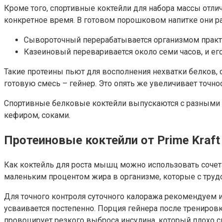
Кроме того, спортивные коктейли для набора массы отлич
конкретное время. В готовом порошковом напитке они раз
Сывороточный перерабатывается организмом практич
Казеиновый переваривается около семи часов, и ег
Такие протеины пьют для восполнения нехватки белков,
готовую смесь – гейнер. Это опять же увеличивает точно
Спортивные белковые коктейли выпускаются с разными в
кефиром, соками.
Протеиновые коктейли от Prime Kraft
Как коктейль для роста мышц можно использовать сочета
маленьким процентом жира в организме, которые с труд
Для точного контроля суточного калоража рекомендуем 
усваивается постепенно. Порция гейнера после тренировк
провоцирует резкого выброса инсулина, который плохо с