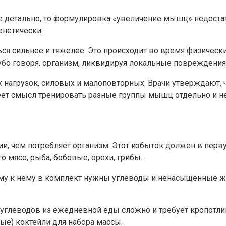
е детально, то формулировка «увеличение мышц» недоста
енетически.
ься сильнее и тяжелее. Это происходит во время физическ
убо говоря, организм, ликвидируя локальные повреждения
агрузок, силовых и малоповторных. Врачи утверждают, чт
еет смысл тренировать разные группы мышц отдельно и не 
, чем потребляет организм. Этот избыток должен в первую
 мясо, рыба, бобовые, орехи, грибы.
ому к нему в комплект нужны углеводы и ненасыщенные жи
углеводов из ежедневной еды сложно и требует кропотли
ые) коктейли для набора массы.