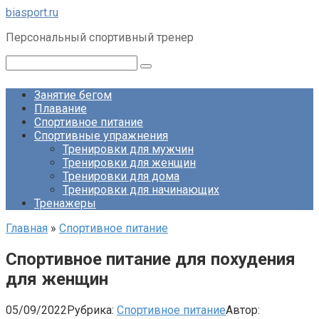
Перейти
biasport.ru
к
Персональный спортивный тренер
контенту
Поиск:
Занятие бегом
Плавание
Спортивное питание
Спортивные упражнения
Тренировки для мужчин
Тренировки для женщин
Тренировки для дома
Тренировки для начинающих
Тренажеры
Главная
»
Спортивное питание
Спортивное питание для похудения
для женщин
05/09/2022
Рубрика:
Спортивное питание
Автор: