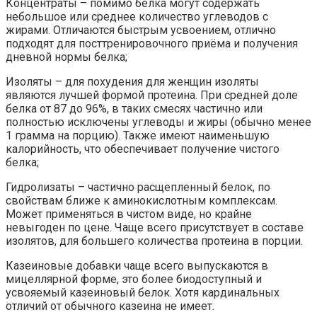
Концентраты – помимо белка могут содержать
небольшое или среднее количество углеводов с
жирами. Отличаются быстрым усвоением, отлично
подходят для посттренировочного приёма и получения
дневной нормы белка;
Изоляты – для похудения для женщин изоляты
являются лучшей формой протеина. При средней доле
белка от 87 до 96%, в таких смесях частично или
полностью исключены углеводы и жиры (обычно менее
1 грамма на порцию). Также имеют наименьшую
калорийность, что обеспечивает получение чистого
белка;
Гидролизаты – частично расщепленный белок, по
свойствам ближе к аминокислотным комплексам.
Может применяться в чистом виде, но крайне
невыгоден по цене. Чаще всего присутствует в составе
изолятов, для большего количества протеина в порции.
Казеиновые добавки чаще всего выпускаются в
мицеллярной форме, это более биодоступный и
усвояемый казеиновый белок. Хотя кардинальных
отличий от обычного казеина не имеет.