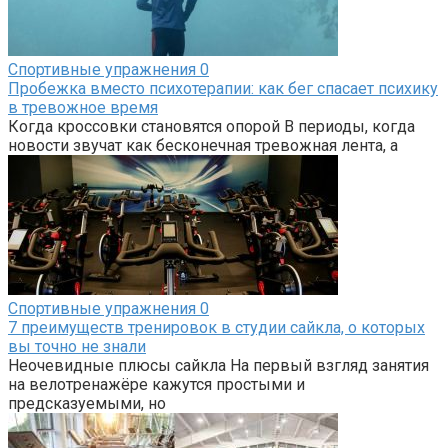
Спортивные упражнения
0
Пробежка вместо психотерапии: как бег спасает психику
в тревожное время
Когда кроссовки становятся опорой В периоды, когда
новости звучат как бесконечная тревожная лента, а
Спортивные упражнения
0
7 преимуществ тренировок в студии сайкла, о которых
вы точно не знали
Неочевидные плюсы сайкла На первый взгляд занятия
на велотренажёре кажутся простыми и
предсказуемыми, но