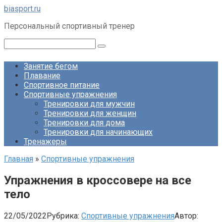
Перейти
biasport.ru
к
Персональный спортивный тренер
контенту
Поиск:
Занятие бегом
Плавание
Спортивное питание
Спортивные упражнения
Тренировки для мужчин
Тренировки для женщин
Тренировки для дома
Тренировки для начинающих
Тренажеры
Главная
»
Спортивные упражнения
Упражнения в кроссовере на все
тело
22/05/2022
Рубрика:
Спортивные упражнения
Автор: