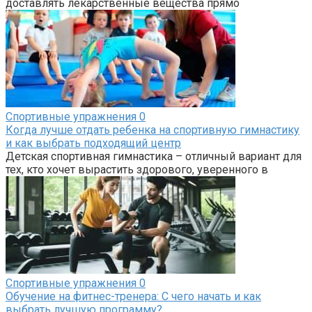
доставлять лекарственные вещества прямо
Спортивные упражнения
0
Когда лучше отдать ребенка на спортивную гимнастику
и как выбрать подходящий центр
Детская спортивная гимнастика – отличный вариант для
тех, кто хочет вырастить здорового, уверенного в
Спортивные упражнения
0
Обучение на фитнес-тренера: С чего начать и как
выбрать лучшую программу?