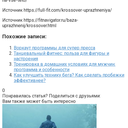
na-vse-telo/
Источник
https://full-fit.com/krossover-uprazhneniya/
Источник
https://fitnavigator.ru/baza-
uprazhnenij/krossover.html
Похожие записи:
Воркаут программы для супер пресса
Танцевальный фитнес: польза для фигуры и
настроения
Тренировка в домашних условиях для мужчин:
программа и особенности
Как улучшить технику бега? Как сделать пробежки
эффективнее?
0
Понравилась статья? Поделиться с друзьями:
Вам также может быть интересно