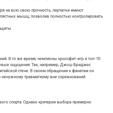
тря на всю свою прочность, перчатки имеют
 запястных мышц, позволив полностью контролировать
ащиты.
ий. В то же время, чемпионы кроссфит-игр и топ-10
олевые ощущения. Так, например, Джош Бриджес
итайской стене. В своем обращении к фанатам он
зм ненужному травматизму вне соревнований.
вого спорта. Однако критерии выбора примерно