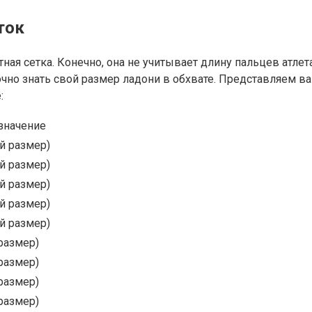
ток
ая сетка. Конечно, она не учитывает длину пальцев атлета
 точно знать свой размер ладони в обхвате. Представляем 
:
значение
й размер)
й размер)
й размер)
й размер)
й размер)
размер)
размер)
размер)
размер)