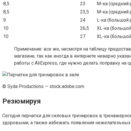
8,5
23
M-ка (средний 
8,5
23,5
M-ка (средний 
9
24
L-ка (большой 
10
26,5
XL-ка (большой
10
27
XL-ка (большой
Примечание: все же, несмотря на таблицу предостав
магазине, так как иногда в интернете неверно указ
работы с AliExpress, где нужно делать поправку на 
© Syda Productions — stock.adobe.com
Резюмируя
Сегодня перчатки для силовых тренировок в тренажерном
здоровыми, а также избежать появления нежелательных