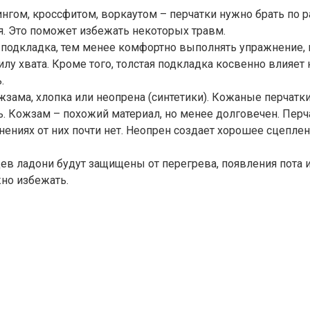
нгом, кроссфитом, воркаутом – перчатки нужно брать по р
ся. Это поможет избежать некоторых травм.
 подкладка, тем менее комфортно выполнять упражнение, в
у хвата. Кроме того, толстая подкладка косвенно влияет н
.
жзама, хлопка или неопрена (синтетики). Кожаные перчат
еть. Кожзам – похожий материал, но менее долговечен. Пе
жнениях от них почти нет. Неопрен создает хорошее сцепле
ев ладони будут защищены от перегрева, появления пота и,
но избежать.