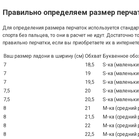
Правильно определяем размер перча
Для определения размера перчаток используется стандартн
спорта без пальцев, то они в расчет не идут. Достаточно
правильно перчатки, если вы приобретаете их в интернете
Ваш размер ладони в ширину (см)
Обхват
Буквенное обо
7
18,5
S-ка (маленьки
7
19
S-ка (маленьки
7
19,5
S-ка (маленьки
7,5
20
S-ка (маленьки
7,5
20,5
S-ка (маленьки
8
21
M-ка (средний 
8
21,5
M-ка (средний 
8
22
M-ка (средний 
8
22,5
M-ка (средний 