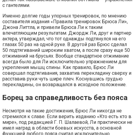
с гантелями.
Именно долгие годы упорных тренировок, по мнению
составителя издания «Правила тренировок Брюса Ли»,
Джона Литтла, и привели Брюса Ли к таким
впечатляющим результатам. Джордж Ли, друг и партнер
актера, утверждал, что тот однажды подтянулся на его
глазах 50 раз на одной руке. В другой раз Брюс сделал
50 подтягиваний широким хватом, а после сразу еще 50
отжиманий на брусьях. Вообще стандартное отжимание
всегда было для Ли исключительно упражнением для
укрепления мышц спины. Как правило, Брюс Ли
совершал подтягивания, захватив перекладину сверху и
расставив руки чуть шире плеч. Коснувшись грудью
перекладины, он возвращался в исходное положение.
Борец за справедливость без пояса
Несмотря на такие достижения, Брюс Ли никогда не
стремился к славе. Если верить изданию «Кто есть кто в
мире», под редакцией Г. П. Шалаевой, Ли практически не
имел наград в области боевых искусств, а основной
функцией любого пояса считал исключительно