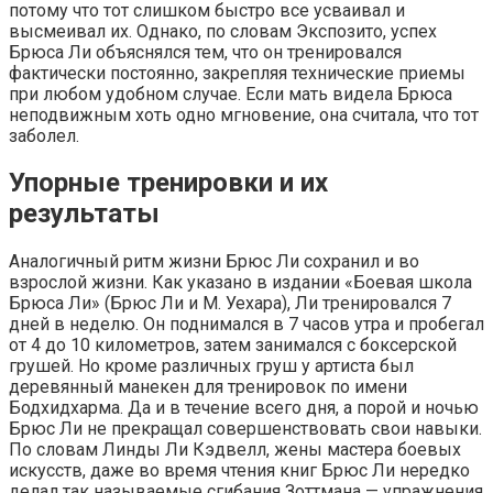
потому что тот слишком быстро все усваивал и
высмеивал их. Однако, по словам Экспозито, успех
Брюса Ли объяснялся тем, что он тренировался
фактически постоянно, закрепляя технические приемы
при любом удобном случае. Если мать видела Брюса
неподвижным хоть одно мгновение, она считала, что тот
заболел.
Упорные тренировки и их
результаты
Аналогичный ритм жизни Брюс Ли сохранил и во
взрослой жизни. Как указано в издании «Боевая школа
Брюса Ли» (Брюс Ли и М. Уехара), Ли тренировался 7
дней в неделю. Он поднимался в 7 часов утра и пробегал
от 4 до 10 километров, затем занимался с боксерской
грушей. Но кроме различных груш у артиста был
деревянный манекен для тренировок по имени
Бодхидхарма. Да и в течение всего дня, а порой и ночью
Брюс Ли не прекращал совершенствовать свои навыки.
По словам Линды Ли Кэдвелл, жены мастера боевых
искусств, даже во время чтения книг Брюс Ли нередко
делал так называемые сгибания Зоттмана — упражнения