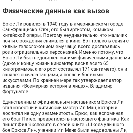
Физические данные как вызов
Брюс Ли родился в 1940 году в американском городе
Сан-Франциско. Отец его был артистом, комиком
китайской оперы. Поэтому неудивительно, что мальчик
почти с рождения снимался в кино. Вот только в связи с
хилым телосложением ему чаще всего доставались
роли отрицательных персонажей. Именно потому, что
Брюс Ли был недоволен своими физическими данными
(даже к концу жизни киноактер весил всего 65
килограммов, а его рост составлял 171 сантиметр), он и
занялся сначала танцами, а после и боевыми
искусствами. По крайней мере так утверждает автор
издания «Всемирная история в лицах», Владимир
Фортунатов.
Единственным официальным наставником Брюса Ли
стал известный китайский мастер Ип Ман, который
воспитал не одну знаменитость. Брюс, как вспоминал
его брат Питер, превратился в настоящего фанатика. Как
пишет Фил Экспозито в своей книге «Школа уличного
боя Брюса Ли», ученики Ип Мана были недовольны Ли,