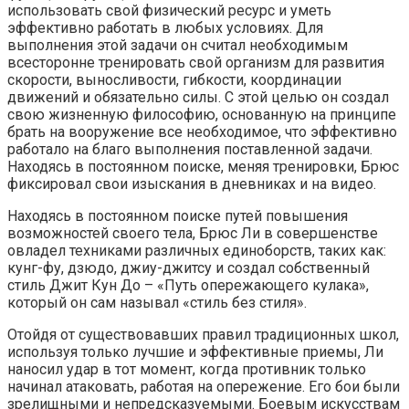
использовать свой физический ресурс и уметь
эффективно работать в любых условиях. Для
выполнения этой задачи он считал необходимым
всесторонне тренировать свой организм для развития
скорости, выносливости, гибкости, координации
движений и обязательно силы. С этой целью он создал
свою жизненную философию, основанную на принципе
брать на вооружение все необходимое, что эффективно
работало на благо выполнения поставленной задачи.
Находясь в постоянном поиске, меняя тренировки, Брюс
фиксировал свои изыскания в дневниках и на видео.
Находясь в постоянном поиске путей повышения
возможностей своего тела, Брюс Ли в совершенстве
овладел техниками различных единоборств, таких как:
кунг-фу, дзюдо, джиу-джитсу и создал собственный
стиль Джит Кун До – «Путь опережающего кулака»,
который он сам называл «стиль без стиля».
Отойдя от существовавших правил традиционных школ,
используя только лучшие и эффективные приемы, Ли
наносил удар в тот момент, когда противник только
начинал атаковать, работая на опережение. Его бои были
зрелищными и непредсказуемыми. Боевым искусствам