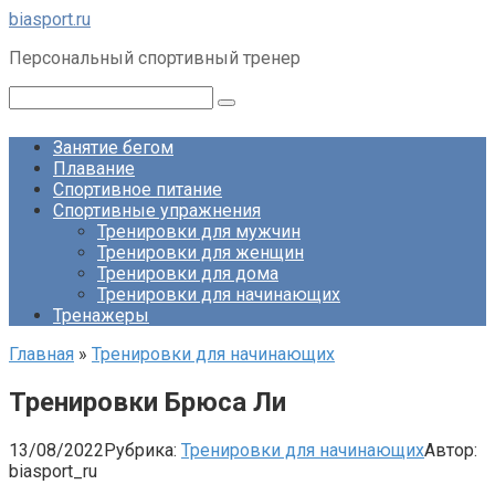
Перейти
biasport.ru
к
Персональный спортивный тренер
контенту
Поиск:
Занятие бегом
Плавание
Спортивное питание
Спортивные упражнения
Тренировки для мужчин
Тренировки для женщин
Тренировки для дома
Тренировки для начинающих
Тренажеры
Главная
»
Тренировки для начинающих
Тренировки Брюса Ли
13/08/2022
Рубрика:
Тренировки для начинающих
Автор:
biasport_ru