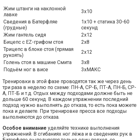
Жим штанги на наклонной
3х10
лавке
Сведения в Батерфляе
1х10 + статика 30-60
(грудные)
секунд
Жим гантель сидя
2х12
Бицепс с EZ-грифом стоя
2х8
Трицепс в блоке стоя (прямая
2х12
рукоять)
Голень стоя в машине Смита
3х8
Подьём ног в висе
3хМАКС
Тренировки в этой фазе проводятся так же через день
три раза в неделю по схеме: ПН-А, СР-Б, ПТ-А, ПН-Б, СР-
А, ПТ-Б и т.д. Отдых между подходами должне быть не
дольше 60 секунд. В каждом упражнении последний
подход нужно выполнять до отказа, то есть пока можете
пока и делаете. При тренировке пресса все подходы
выполняются до отказа.
Особое внимание
уделяйте технике выполнения
упражнений. В сгибаниях ног лёжа и в сведениях рук в
Батерфляе выполняется только один подход, со