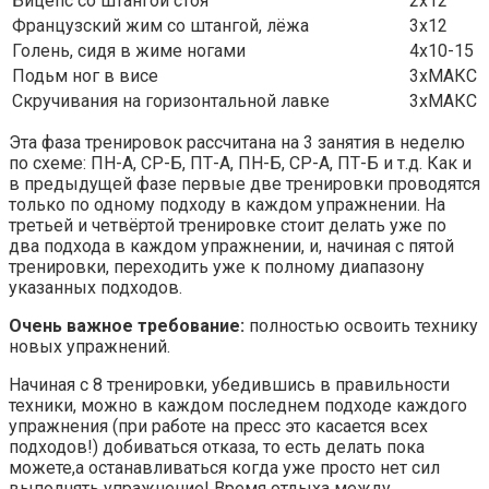
Бицепс со штангой стоя
2х12
Французский жим со штангой, лёжа
3х12
Голень, сидя в жиме ногами
4х10-15
Подьм ног в висе
3хМАКС
Скручивания на горизонтальной лавке
3хМАКС
Эта фаза тренировок рассчитана на 3 занятия в неделю
по схеме: ПН-А, СР-Б, ПТ-А, ПН-Б, СР-А, ПТ-Б и т.д. Как и
в предыдущей фазе первые две тренировки проводятся
только по одному подходу в каждом упражнении. На
третьей и четвёртой тренировке стоит делать уже по
два подхода в каждом упражнении, и, начиная с пятой
тренировки, переходить уже к полному диапазону
указанных подходов.
Очень важное требование:
полностью освоить технику
новых упражнений.
Начиная с 8 тренировки, убедившись в правильности
техники, можно в каждом последнем подходе каждого
упражнения (при работе на пресс это касается всех
подходов!) добиваться отказа, то есть делать пока
можете,а останавливаться когда уже просто нет сил
выполнять упражнение! Время отдыха между