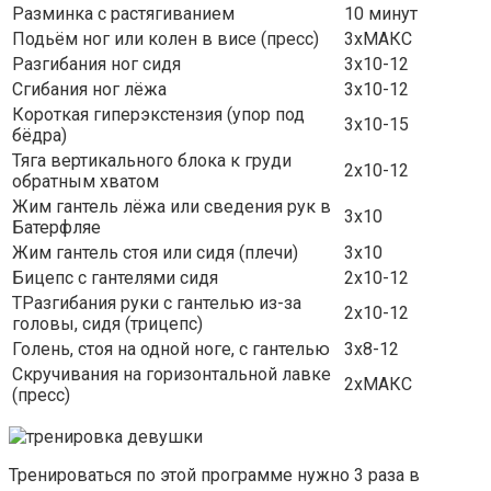
Разминка с растягиванием
10 минут
Подьём ног или колен в висе (пресс)
3хМАКС
Разгибания ног сидя
3х10-12
Сгибания ног лёжа
3х10-12
Короткая гиперэкстензия (упор под
3х10-15
бёдра)
Тяга вертикального блока к груди
2х10-12
обратным хватом
Жим гантель лёжа или сведения рук в
3х10
Батерфляе
Жим гантель стоя или сидя (плечи)
3х10
Бицепс с гантелями сидя
2х10-12
ТРазгибания руки с гантелью из-за
2х10-12
головы, сидя (трицепс)
Голень, стоя на одной ноге, с гантелью
3х8-12
Скручивания на горизонтальной лавке
2хМАКС
(пресс)
Тренироваться по этой программе нужно 3 раза в