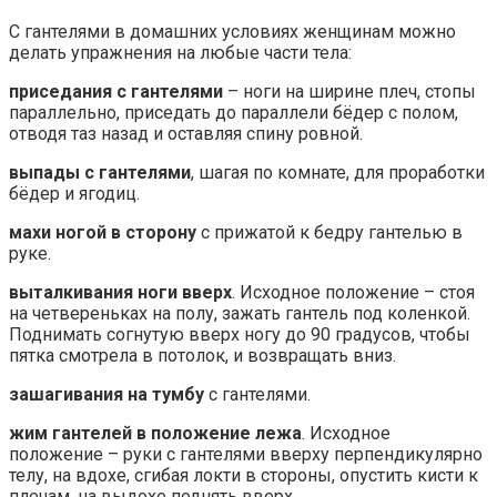
С гантелями в домашних условиях женщинам можно
делать упражнения на любые части тела:
приседания с гантелями
– ноги на ширине плеч, стопы
параллельно, приседать до параллели бёдер с полом,
отводя таз назад и оставляя спину ровной.
выпады с гантелями
, шагая по комнате, для проработки
бёдер и ягодиц.
махи ногой в сторону
с прижатой к бедру гантелью в
руке.
выталкивания ноги вверх
. Исходное положение – стоя
на четвереньках на полу, зажать гантель под коленкой.
Поднимать согнутую вверх ногу до 90 градусов, чтобы
пятка смотрела в потолок, и возвращать вниз.
зашагивания на тумбу
с гантелями.
жим гантелей в положение лежа
. Исходное
положение – руки с гантелями вверху перпендикулярно
телу, на вдохе, сгибая локти в стороны, опустить кисти к
плечам, на выдохе поднять вверх.