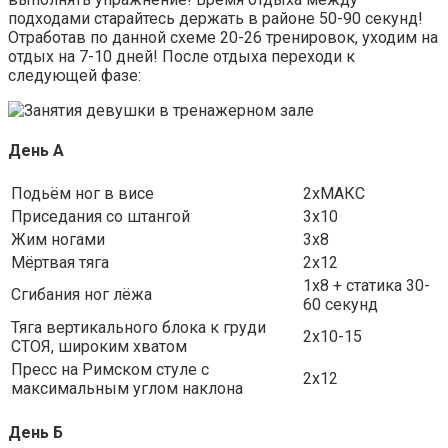
подходами старайтесь держать в районе 50-90 секунд!
Отработав по данной схеме 20-26 тренировок, уходим на
отдых на 7-10 дней! После отдыха переходи к
следующей фазе:
День А
Подьём ног в висе
2хМАКС
Приседания со штангой
3х10
Жим ногами
3х8
Мёртвая тяга
2х12
1х8 + статика 30-
Сгибания ног лёжа
60 секунд
Тяга вертикального блока к груди
2х10-15
СТОЯ, широким хватом
Пресс на Римском стуле с
2х12
максимальным углом наклона
День Б