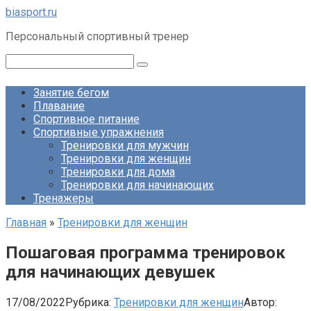
Перейти
biasport.ru
к
Персональный спортивный тренер
контенту
Поиск:
Занятие бегом
Плавание
Спортивное питание
Спортивные упражнения
Тренировки для мужчин
Тренировки для женщин
Тренировки для дома
Тренировки для начинающих
Тренажеры
Главная
»
Тренировки для женщин
Пошаговая программа тренировок
для начинающих девушек
17/08/2022
Рубрика:
Тренировки для женщин
Автор: