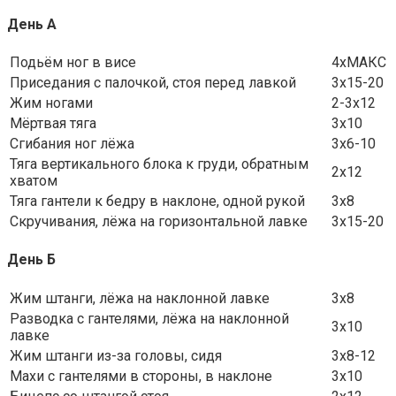
День А
Подьём ног в висе
4хМАКС
Приседания с палочкой, стоя перед лавкой
3х15-20
Жим ногами
2-3х12
Мёртвая тяга
3х10
Сгибания ног лёжа
3х6-10
Тяга вертикального блока к груди, обратным
2х12
хватом
Тяга гантели к бедру в наклоне, одной рукой
3х8
Скручивания, лёжа на горизонтальной лавке
3х15-20
День Б
Жим штанги, лёжа на наклонной лавке
3х8
Разводка с гантелями, лёжа на наклонной
3х10
лавке
Жим штанги из-за головы, сидя
3х8-12
Махи с гантелями в стороны, в наклоне
3х10