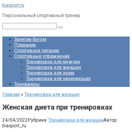
Перейти
biasport.ru
к
Персональный спортивный тренер
контенту
Поиск:
Занятие бегом
Плавание
Спортивное питание
Спортивные упражнения
Тренировки для мужчин
Тренировки для женщин
Тренировки для дома
Тренировки для начинающих
Тренажеры
Главная
»
Тренировки для женщин
Женская диета при тренировках
24/04/2022
Рубрика:
Тренировки для женщин
Автор:
biasport_ru