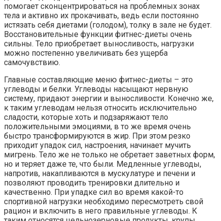
помогает сконцентрироваться на проблемных зонах
тела и активно их прокачивать, ведь если постоянно
истязать себя диетами (голодом), толку в зале не будет.
Восстановительные функции фитнес-диеты очень
сильны. Тело приобретает выносливость, нагрузки
можно постепенно увеличивать без ущерба
самочувствию.
Главные составляющие меню фитнес-диеты – это
углеводы и белки. Углеводы насыщают нервную
систему, придают энергии и выносливости. Конечно же,
к таким углеводам нельзя относить исключительно
сладости, которые хоть и подзаряжают тело
положительными эмоциями, в то же время очень
быстро трансформируются в жир. При этом резко
приходит упадок сил, настроения, начинает мучить
мигрень. Тело же не только не обретает заветных форм,
но и теряет даже те, что были. Медленные углеводы,
напротив, накапливаются в мускулатуре и печени и
позволяют проводить тренировки длительно и
качественно. При упадке сил во время какой-то
спортивной нагрузки необходимо пересмотреть свой
рацион и включить в него правильные углеводы. К
таким относятся цельнозерновые продукты, крупы,