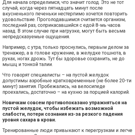
Для начала определимся, что значит голод. Это не тот
случай, когда через пятнадцать минут после
вкусненького печеньки нестерпимо хочется повторить
удовольствие. Проголодавшимся считается организм,
последний раз, соприкасавшийся с едой 8-мь часов
назад. В этом случае при нагрузке, могут быть весьма
непредсказуемые ощущения.
Например, с утра, только проснулись, первым делом за
тренажер, а в голове кружение, в желудке тошнота, в
руках, ногах дрожь. Тут бы здоровье сохранить, не до
мышц и тонкой талии.
Что говорят специалисты – на пустой желудок
допустимы аэробные кратковременные (не более 20-ти
минут) занятия. Пробежались, на велосипеде
проехались, достаточно – на кухню за порцией калорий.
Новичкам совсем противопоказано упражняться на
пустой желудок, чтобы избежать возможной
слабости, потери сознания из-за резкого падения
уровня сахара в крови.
Тренированные люди привыкают к перегрузкам и легче