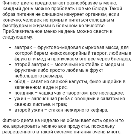
Фитнес-диета предполагает разнообразие в меню,
каждый день можно пробовать новые блюда. Такой
образ питания не слишком изнуряет организм, если
конечно, человек не привык питаться сплошным
фастфудом и жирами в большом количестве.
Приблизительное меню на день можно свести к
следующему:
завтрак – фруктово-медовая сырковая масса, для
которой берем низкокалорийный творог, любимые
фрукты и мед и пропускаем это все через блендер;
второй завтрак – молочный коктейль с медом и
фруктами либо просто любимые фрукт
небольшого размера;
обед – салат из свежей капусты, филе индейки в
запеченном виде и рис;
полдник – чашка чая с творогом, все несладкое;
ужин – запеченная рыба с овощами и салатом из
свежих листьев и трав;
второй ужин – стакан нежирного кефира.
Фитнес-диета на неделю не обязывает есть одно и то
же, варьировать можно все продукты, поскольку
разрешенного в такой системе питания очень много.