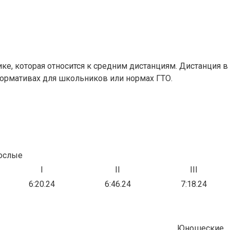
ике, которая относится к средним дистанциям. Дистанция в
ормативах для школьников или нормах ГТО.
ослые
I
II
III
6:20.24
6:46.24
7:18.24
Юношеские