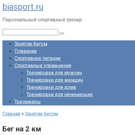
biasport.ru
Перейти
к
Персональный спортивный тренер
контенту
Поиск:
Занятие бегом
Плавание
Спортивное питание
Спортивные упражнения
Тренировки для мужчин
Тренировки для женщин
Тренировки для дома
Тренировки для начинающих
Тренажеры
Главная
»
Занятие бегом
Бег на 2 км