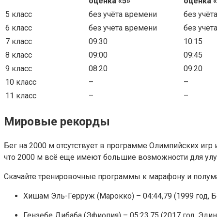
оценка «5»
оценка «
5 класс
без учёта времени
без учёт
6 класс
без учёта времени
без учёт
7 класс
09:30
10:15
8 класс
09:00
09:45
9 класс
08:20
09:20
10 класс
–
–
11 класс
–
–
Мировые рекорды
Бег на 2000 м отсутствует в программе Олимпийских игр 
что 2000 м всё еще имеют большие возможности для улу
Скачайте тренировочные программы к марафону и полума
Хишам Эль-Герруж (Марокко) – 04:44,79 (1999 год, 
Гензебе Дибаба (Эфиопия) – 05:23,75 (2017 год, Эдин