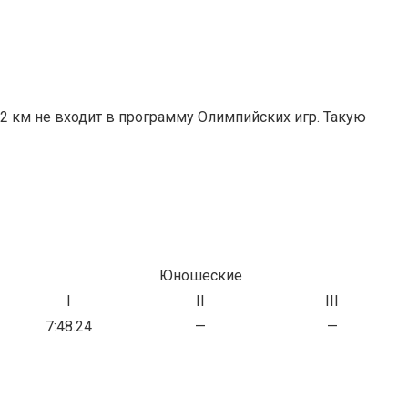
 2 км не входит в программу Олимпийских игр. Такую
Юношеские
I
II
III
7:48.24
—
—