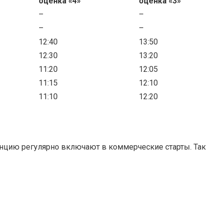
оценка «4»
оценка «3»
–
–
–
–
12:40
13:50
12:30
13:20
11:20
12:05
11:15
12:10
11:10
12:20
танцию регулярно включают в коммерческие старты. Так