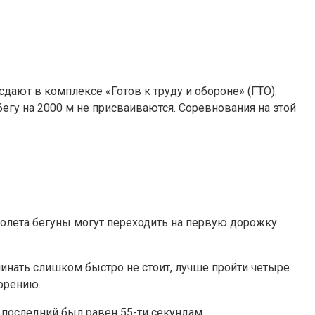
сдают в комплексе «Готов к труду и обороне» (ГТО).
бегу на 2000 м не присваиваются. Соревнования на этой
столета бегуны могут переходить на первую дорожку.
ачинать слишком быстро не стоит, лучше пройти четыре
корению.
 последний был равен 55-ти секундам.