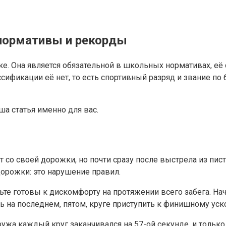
, нормативы и рекорды
ке. Она является обязательной в школьных нормативах, её 
ификации её нет, то есть спортивный разряд и звание по 
аша статья именно для вас.
ет со своей дорожки, но почти сразу после выстрела из пи
дорожки: это нарушение правил.
дьте готовы к дискомфорту на протяжении всего забега. Н
ь на последнем, пятом, круге приступить к финишному ус
ужа каждый круг заканчивался на 57-ой секунде, и только