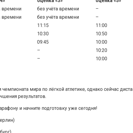
4»
оценка «3»
оценка «5»
а времени
без учёта времени
–
а времени
без учёта времени
–
11:15
11:00
10:30
10:50
09:45
10:00
–
10:20
–
10:00
и чемпионата мира по лёгкой атлетике, однако сейчас дис
чшения результатов.
рафону и начните подготовку уже сегодня!
Берлин)
бург)