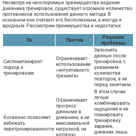
Несмотря на неоспоримые преимущества ведения
дневника тренировок, существует огромное количество
противников использования данного метода. В
основном они считают его бесполезным, а иногда и
вредным. Рассмотрим преимущества и недостатки:
Решение
За
Против
проблемы
Заполнять
данные после
Ограничивает
Систематизирует
тренировки, с
использование
подход к
указанием
«интуитивного
тренировкам.
количества
тренинга»
повторов, а не
перед занятием.
В этом случае
лучше
Ограничивает
комбинировать
прогресс
ощущения и не
данными в
планировать
Косвенно позволяет
дневнике, а не
тренировку
избежать
максимальной
заранее,
перетренированности.
нагрузкой, на
дневник лишь
которую