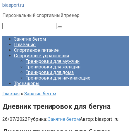
Перейти
biasport.ru
к
Персональный спортивный тренер
контенту
Поиск:
Занятие бегом
Плавание
Спортивное питание
Спортивные упражнения
Тренировки для мужчин
Тренировки для женщин
Тренировки для дома
Тренировки для начинающих
Тренажеры
Главная
»
Занятие бегом
Дневник тренировок для бегуна
26/07/2022
Рубрика:
Занятие бегом
Автор:
biasport_ru