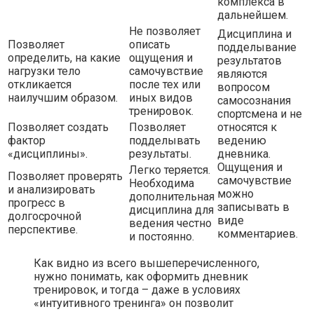
комплекса в
дальнейшем.
Не позволяет
Дисциплина и
Позволяет
описать
подделывание
определить, на какие
ощущения и
результатов
нагрузки тело
самочувствие
являются
откликается
после тех или
вопросом
наилучшим образом.
иных видов
самосознания
тренировок.
спортсмена и не
Позволяет создать
Позволяет
относятся к
фактор
подделывать
ведению
«дисциплины».
результаты.
дневника.
Ощущения и
Легко теряется.
Позволяет проверять
самочувствие
Необходима
и анализировать
можно
дополнительная
прогресс в
записывать в
дисциплина для
долгосрочной
виде
ведения честно
перспективе.
комментариев.
и постоянно.
Как видно из всего вышеперечисленного,
нужно понимать, как оформить дневник
тренировок, и тогда – даже в условиях
«интуитивного тренинга» он позволит