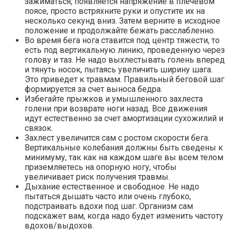
зажиматься, появляется напряжение в плечевом
поясе, просто встряхните руки и опустите их на
несколько секунд вниз. Затем верните в исходное
положение и продолжайте бежать расслабленно.
Во время бега нога ставится под центр тяжести, то
есть под вертикальную линию, проведенную через
голову и таз. Не надо выхлестывать голень вперед
и тянуть носок, пытаясь увеличить ширину шага.
Это приведет к травмам. Правильный беговой шаг
формируется за счет выноса бедра.
Избегайте прыжков и умышленного захлеста
голени при возврате ноги назад. Все движения
идут естественно за счет амортизации сухожилий и
связок.
Захлест увеличится сам с ростом скорости бега.
Вертикальные колебания должны быть сведены к
минимуму, так как на каждом шаге вы всем телом
приземляетесь на опорную ногу, чтобы
увеличивает риск получения травмы.
Дыхание естественное и свободное. Не надо
пытаться дышать часто или очень глубоко,
подстраивать вдохи под шаг. Организм сам
подскажет вам, когда надо будет изменить частоту
вдохов/выдохов.