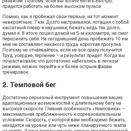
развитии. Поэтому, если вы хотите бегать быстро,
придется работать на более высоком пульсе.
Помню, как я пробежал свои первые, на тот момент
невероятные, 7 км. Долго настраивался, потащил с собой
кассетный плеер и наушники, бежать ведь так долго,
думал я. В итоге пошел домой на 5-м километре, не смог
пересилить себя. На сегодняшний день пробежать 10 км
мне не составляет никакого труда, короткая прогулка.
Поэтому не отчаивайтесь, если не все сразу получится.
Труд, усердие, терпение – и результат придет. Когда вы
почувствовали, что достаточно набегались в легком
режиме, можно перейти и к более острым фазам
тренировок.
2. Темповой бег
Достаточно серьезный инструмент повышения ваших
адаптационных возможностей к длительному бегу на
высокой скорости. Главная особенность «темповика» –
максимальная приближенность к соревновательным
условиям. Скорость, с которой вам необходимо бежать,
находится на уровне или чуть ниже планируемого темпа
на старте. Длина дистанции чуть короче предполагаемой