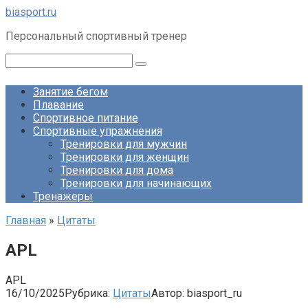
Перейти
biasport.ru
к
Персональный спортивный тренер
контенту
Поиск:
Занятие бегом
Плавание
Спортивное питание
Спортивные упражнения
Тренировки для мужчин
Тренировки для женщин
Тренировки для дома
Тренировки для начинающих
Тренажеры
Главная
»
Цитаты
APL
APL
16/10/2025
Рубрика:
Цитаты
Автор:
biasport_ru