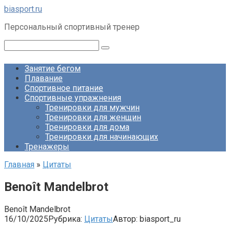
Перейти
biasport.ru
к
Персональный спортивный тренер
контенту
Поиск:
Занятие бегом
Плавание
Спортивное питание
Спортивные упражнения
Тренировки для мужчин
Тренировки для женщин
Тренировки для дома
Тренировки для начинающих
Тренажеры
Главная
»
Цитаты
Benoît Mandelbrot
Benoît Mandelbrot
16/10/2025
Рубрика:
Цитаты
Автор:
biasport_ru