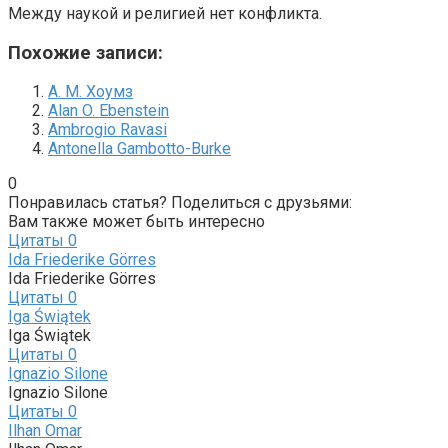
Между наукой и религией нет конфликта.
Похожие записи:
A. M. Хоумз
Alan O. Ebenstein
Ambrogio Ravasi
Antonella Gambotto-Burke
0
Понравилась статья? Поделиться с друзьями:
Вам также может быть интересно
Цитаты
0
Ida Friederike Görres
Ida Friederike Görres
Цитаты
0
Iga Świątek
Iga Świątek
Цитаты
0
Ignazio Silone
Ignazio Silone
Цитаты
0
Ilhan Omar