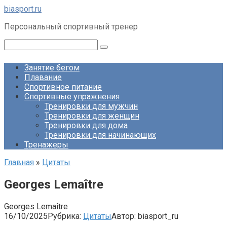
Перейти
biasport.ru
к
Персональный спортивный тренер
контенту
Поиск:
Занятие бегом
Плавание
Спортивное питание
Спортивные упражнения
Тренировки для мужчин
Тренировки для женщин
Тренировки для дома
Тренировки для начинающих
Тренажеры
Главная
»
Цитаты
Georges Lemaître
Georges Lemaître
16/10/2025
Рубрика:
Цитаты
Автор:
biasport_ru