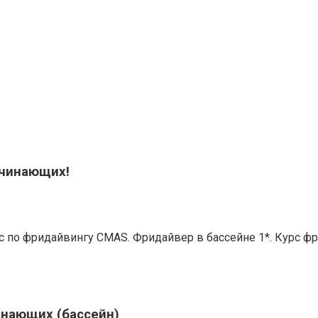
ачинающих!
с по фридайвингу CMAS. Фридайвер в бассейне 1*. Курс фр
инающих (бассейн)