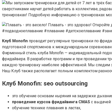
Клуб Monofin
проводит регулярные тренировки по фридай
подготовкой спортсменов к международным соревнования
Фирменный стиль клуба Monofin — индивидуальный подхо
фридайвера. В разработке программ и при проведении т
каждую тренировку наиболее эффективной. Мы следим за
Наш Клуб также располагает полным комплектом разнооб
Клуб Monofin: seo outsourcing
это обучение основам ныряния на задержке дыхания
проведение курсов фридайвинга CMAS
с выдачей 
обучение технике плавания в ластах,