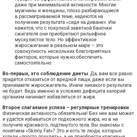
даже при минимальной активности. Многие
мужчины и женщины, плохо разбирающиеся
в рассматриваемой теме, надеются на
получение результата «сидя на диване». Им
кажется, что с покупкой заветной баночки
сжигателя они приобретают рельефное
мускулистое тело. Но эффективное
жиросжигание в реальном мире – это
совокупность нескольких благоприятных
факторов, которые нужно обеспечить
самостоятельно.
Во-первых, это соблюдение диеты
. Да, вам все равно
придется отказаться от вредной пищи, даже если вы
принимаете жиросжигатель. Иначе никакого результата
не будет. Ведь именно в условиях дефицита калорий
организм начинает избавляться от жира.
Второе слагаемое успеха – регулярные тренировки
.
Физическая активность обязательна! Без нее вам может
и удастся избавиться от подкожного жира, но в не
получите красивого, подтянутого тела. Вы знакомы с
понятием «Skinny Fat»? Это и есть те люди, которые
хотели «просто похудеть», а не приобрести красивые