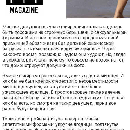
Многие девушки покупают жиросжигатели в надежде
быть похожими на стройных барышень с сексуальными
формами. И вот они принимают его, продолжая свой
привычный образ жизни без должной физической
нагрузки, режима питания и других «фишек». Через
какое-то время, возможно, чудом они худеют. Но, глядя
в зеркало, результат почему-то совсем не похож на тот,
что демонстрируют девушки на фото.
Вместе с жиром при таком подходе уходят и мышцы. И
как бы не был крепок стереотип о несовместимости
мышц и девушек, их отсутствие – еще более
ужасающее зрелище. В простонародье такое явление
называют Skinny Fat или «Толстые худышки». Результат
как бы есть, но смотря на таких девушек, парни все
равно будут морщиться.
То ли дело стройная фигура, подкрепленная
аппетитными формами: упругие ягодицы, подтянутая
грудь и пресс. Все это можно получить, если правильно