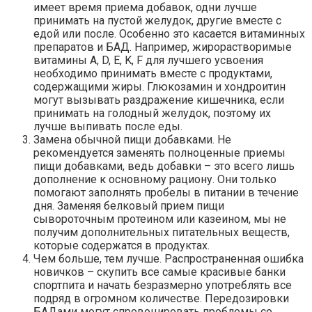
имеет время приема добавок, одни лучше
принимать на пустой желудок, другие вместе с
едой или после. Особенно это касается витаминных
препаратов и БАД. Например, жирорастворимые
витамины A, D, E, K, F для лучшего усвоения
необходимо принимать вместе с продуктами,
содержащими жиры. Глюкозамин и хондроитин
могут вызывать раздражение кишечника, если
принимать на голодный желудок, поэтому их
лучше выпивать после еды.
Замена обычной пищи добавками. Не
рекомендуется заменять полноценные приемы
пищи добавками, ведь добавки – это всего лишь
дополнение к основному рациону. Они только
помогают заполнять пробелы в питании в течение
дня. Заменяя белковый прием пищи
сывороточным протеином или казеином, мы не
получим дополнительных питательных веществ,
которые содержатся в продуктах.
Чем больше, тем лучше. Распространенная ошибка
новичков – скупить все самые красивые банки
спортпита и начать безразмерно употреблять все
подряд в огромном количестве. Передозировки
БАДами могут спровоцировать проблемы со