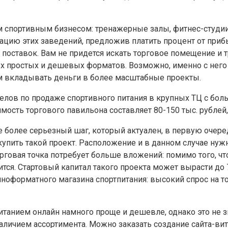
м спортивным бизнесом: тренажерные залы, фитнес-студи
ацию этих заведений, предложив платить процент от приб
оставок. Вам не придется искать торговое помещение и тра
мых простых и дешевых форматов. Возможно, именно с него
том вкладывать деньги в более масштабные проекты.
делов по продаже спортивного питания в крупных ТЦ с бо
мость торгового павильона составляет 80-150 тыс. рублей
е более серьезный шаг, который актуален, в первую оче
купить такой проект. Расположение и в данном случае нуж
рговая точка потребует больше вложений: помимо того, что
тся. Стартовый капитал такого проекта может вырасти до 
лноформатного магазина спортпитания: высокий спрос на 
анием онлайн намного проще и дешевле, однако это не зна
 наличием ассортимента. Можно заказать создание сайта-вит