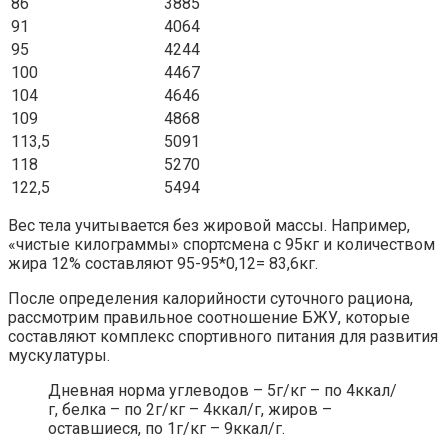
86
3885
91
4064
95
4244
100
4467
104
4646
109
4868
113,5
5091
118
5270
122,5
5494
Вес тела учитывается без жировой массы. Например,
«чистые килограммы» спортсмена с 95кг и количеством
жира 12% составляют 95-95*0,12= 83,6кг.
После определения калорийности суточного рациона,
рассмотрим правильное соотношение БЖУ, которые
составляют комплекс спортивного питания для развития
мускулатуры.
Дневная норма углеводов – 5г/кг – по 4ккал/
г, белка – по 2г/кг – 4ккал/г, жиров –
оставшиеся, по 1г/кг – 9ккал/г.