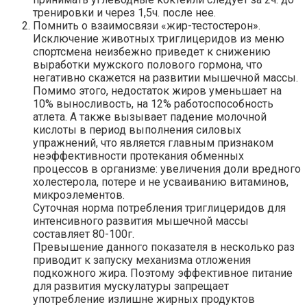
тренировки и через 1,5ч. после нее.
Помнить о взаимосвязи «жир-тестостерон».
Исключение животных триглицеридов из меню
спортсмена неизбежно приведет к снижению
выработки мужского полового гормона, что
негативно скажется на развитии мышечной массы.
Помимо этого, недостаток жиров уменьшает на
10% выносливость, на 12% работоспособность
атлета. А также вызывает падение молочной
кислоты в период выполнения силовых
упражнений, что является главным признаком
неэффективности протекания обменных
процессов в организме: увеличения доли вредного
холестерола, потере и не усваиванию витаминов,
микроэлементов.
Суточная норма потребления триглицеридов для
интенсивного развития мышечной массы
составляет 80-100г.
Превышение данного показателя в несколько раз
приводит к запуску механизма отложения
подкожного жира. Поэтому эффективное питание
для развития мускулатуры запрещает
употребление излишне жирных продуктов