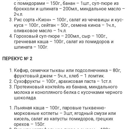
с помидорами – 150г., банан – 1шт., суп-пюре из
брокколи и шпината – 200мл., миндальное масло –
2ч.л.
Рис сорта «Кион» – 100г., салат из чечевицы и кус-
куса – 100г., сейтан – 50г., семена киноа – 1ч.л.,
оливковое масло – 1ч.л.
Гороховый суп-пюре – 200мл., сыр – 100г.,
гречневая каша – 100г., салат из помидоров и
шпината – 100г.
ПЕРЕКУС № 2
Кефир, семечки тыквы или подсолнечника – 80г,
фруктовый джем – 5ч.л., хлеб – 1 ломтик.
Сухофрукты – 100г., арахисовая паста – 1ст.л.
Протеиновый коктейль из банана, миндального
молока и конопляного белка с кусочками черного
шоколада.
Льняная каша – 100г., паровые тыквенно-
морковные котлеты – 3шт, ягодный смузи или
кисель, салат из капусты помидоров, грецких
орехов – 150г.