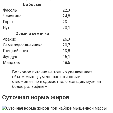
Бобовые
Фасоль
22,3
Чечевица
24,8
Горох
23
Нут
20,1
Орехи и семечки
Арахис
26,3
Семя подсолнечника
20,7
Грецкий орех
13,8
Фундук
16,1
Миндаль
18,6
Белковое питание не только увеличивает
объем мышц, уменьшает жировые
отложения, но и сделает тело женщин, мужчин
более рельефным.
Суточная норма жиров