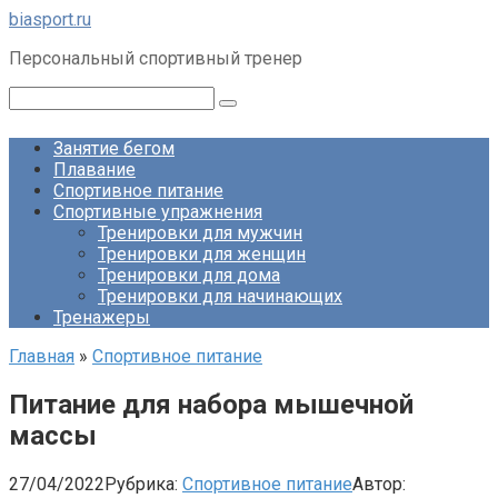
Перейти
biasport.ru
к
Персональный спортивный тренер
контенту
Поиск:
Занятие бегом
Плавание
Спортивное питание
Спортивные упражнения
Тренировки для мужчин
Тренировки для женщин
Тренировки для дома
Тренировки для начинающих
Тренажеры
Главная
»
Спортивное питание
Питание для набора мышечной
массы
27/04/2022
Рубрика:
Спортивное питание
Автор: