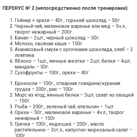
ПЕРЕКУС № 2 (непосредственно после тренировки)
Гейнер + орехи – 40г., горький шоколад – 50г.
Черный чай, малиновое варенье или мед – 5ч.л.,
творог нежирный – 200г.
Банан – 2шт., черный шоколад – 50г.
Молоко, овсяная каша – 150г.
Ананасовый смузи с кусочками шоколада, хлеб – 2
ломтика.
Яблоко – 1шт., яичные желтки – 2шт, белки – 4шт,
миндаль – 50г.
Сухофрукты – 100г., орехи – 40г.
Брокколи – 100г., отварная говядина/куриная
грудка – 200г., рис – 100г.
Морс из ягод, яичные белки – 5шт, салат из овощей
– 150г.
Рыба – 200г., зеленый чай, апельсин – 1шт.
Орехи – 50г., малиновое варенье – 4ч.л., творог
нежирный – 150г.
Гречка – 100г., индюшка – 200г., масло
растительное – 3ст.л., капустно-морковный салат –
100г.