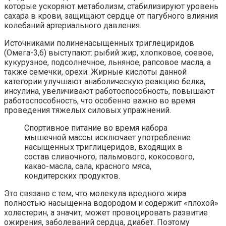
которые ускоряют метаболизм, стабилизируют уровень
сахара в крови, защищают сердце от пагубного влияния
колебаний артериального давления.
Источниками полиненасыщенных триглециридов
(Омега-3,6) выступают: рыбий жир, хлопковое, соевое,
кукурузное, подсолнечное, льняное, рапсовое масла, а
также семечки, орехи. Жирные кислоты данной
категории улучшают анаболическую реакцию белка,
инсулина, увеличивают работоспособность, повышают
работоспособность, что особенно важно во время
проведения тяжелых силовых упражнений.
Спортивное питание во время набора
мышечной массы исключает употребление
насыщенных триглицеридов, входящих в
состав сливочного, пальмового, кокосового,
какао-масла, сала, красного мяса,
кондитерских продуктов.
Это связано с тем, что молекула вредного жира
полностью насыщенна водородом и содержит «плохой»
холестерин, а значит, может провоцировать развитие
ожирения, заболеваний сердца, диабет. Поэтому