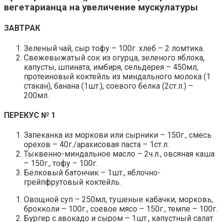
вегетарианца на увеличение мускулатуры
ЗАВТРАК
Зеленый чай, сыр тофу – 100г. хлеб – 2 ломтика.
Свежевыжатый сок из огурца, зеленого яблока,
капусты, шпината, имбиря, сельдерея – 450мл,
протеиновый коктейль из миндального молока (1
стакан), банана (1шт.), соевого белка (2ст.л.) –
200мл.
ПЕРЕКУС № 1
Запеканка из моркови или сырники – 150г., смесь
орехов – 40г./арахисовая паста – 1ст.л.
Тыквенно-миндальное масло – 2ч.л., овсяная каша
– 150г., тофу – 100г.
Белковый батончик – 1шт., яблочно-
грейпфрутовый коктейль.
Овощной суп – 250мл, тушеные кабачки, морковь,
брокколи – 100г., соевое мясо – 150г., темпе – 100г.
Бургер с авокадо и сыром – 1шт., капустный салат