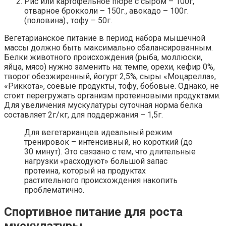
Рис или картофельное пюре с сыром – 100г,
отварное брокколи – 150г., авокадо – 100г.
(половина)., тофу – 50г.
Вегетарианское питание в период набора мышечной
массы должно быть максимально сбалансированным.
Белки животного происхождения (рыба, моллюски,
яйца, мясо) нужно заменить на: темпе, орехи, кефир 0%,
творог обезжиренный, йогурт 2,5%, сыры «Моцарелла»,
«Риккота», соевые продукты, тофу, бобовые. Однако, не
стоит перегружать организм протеиновыми продуктами.
Для увеличения мускулатуры суточная норма белка
составляет 2г/кг, для поддержания – 1,5г.
Для вегетарианцев идеальный режим
тренировок – интенсивный, но короткий (до
30 минут). Это связано с тем, что длительные
нагрузки «расходуют» большой запас
протеина, который на продуктах
растительного происхождения накопить
проблематично.
Спортивное питание для роста
мускулатуры