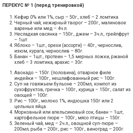
ПЕРЕКУС № 1 (перед тренировкой)
Кефир 0% или 1%, сыр – 50г., хлеб – 2 ломтика.
Черный чай, нежирный творог – 200г., малиновое
варенье или мед – 4ч.л.
Несладкая овсянка – 150г., джем – 3ч.л., грейпфрут
– 1шт.
Яблоко – 1шт., орехи (ассорти) – 40г., чернослив,
изюм, курага, чернослив – 80г.
Банан – 1шт., протеин – 1,5 мерных ложки, ржаной
хлеб – 3 ломтика, арахис – 30г.
Авокадо – 150г. (половина), отварное филе
индейки – 100г., нешлифованный рис – 100г.
Суп на говяжьем бульоне – 200мл, компот из
сухофруктов, гречка – 100г., курица – 150г., салат из
овощей – 100г.
Рис – 100г., молоко 1%, индюшка 150г или 2
цельных яйца.
Морковный или апельсиновый сок, банан – 1шт,
картофельное пюре – 100г., мясо птицы – 150г.
Зеленый чай, мед – 2ч.л., овощной суп-пюре –
200мл, рыба – 200г., рис – 100г., виноград – 200г.