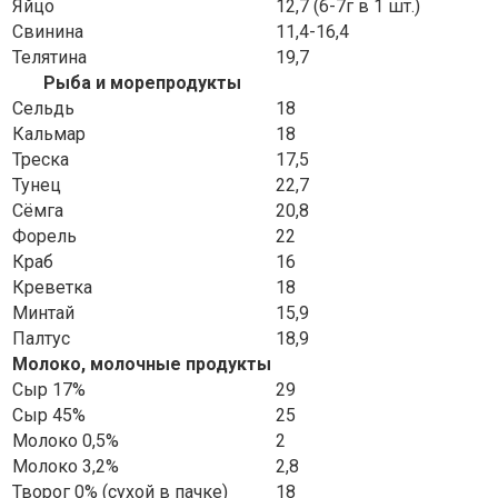
Яйцо
12,7 (6-7г в 1 шт.)
Свинина
11,4-16,4
Телятина
19,7
Рыба и морепродукты
Сельдь
18
Кальмар
18
Треска
17,5
Тунец
22,7
Сёмга
20,8
Форель
22
Краб
16
Креветка
18
Минтай
15,9
Палтус
18,9
Молоко, молочные продукты
Cыр 17%
29
Cыр 45%
25
Молоко 0,5%
2
Молоко 3,2%
2,8
Творог 0% (сухой в пачке)
18