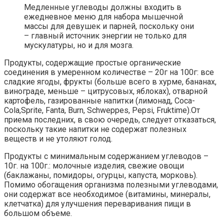
Медленные углеводы должны входить в
ежедневное меню для набора мышечной
массы для девушек и парней, поскольку они
– главный источник энергии не только для
мускулатуры, но и для мозга.
Продукты, содержащие простые органические
соединения в умеренном количестве – 20г на 100г: все
сладкие ягоды, фрукты (больше всего в хурме, бананах,
винограде, меньше – цитрусовых, яблоках), отварной
картофель, газированные напитки (лимонад, Coca-
Cola,Sprite, Fanta, Burn, Schweppes, Pepsi, Fruktime).От
приема последних, в свою очередь, следует отказаться,
поскольку такие напитки не содержат полезных
веществ и не утоляют голод.
Продукты с минимальным содержанием углеводов –
10г. на 100г.: молочные изделия, свежие овощи
(баклажаны, помидоры, огурцы, капуста, морковь).
Помимо обогащения организма полезными углеводами,
они содержат все необходимое (витамины, минералы,
клетчатка) для улучшения переваривания пищи в
большом объеме.