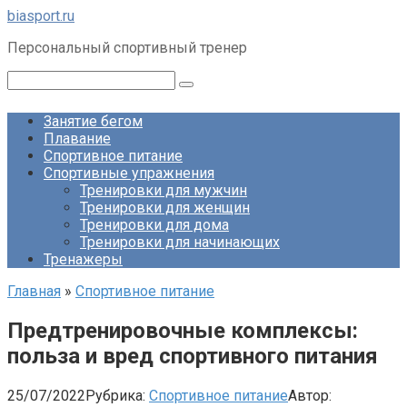
Перейти
biasport.ru
к
Персональный спортивный тренер
контенту
Поиск:
Занятие бегом
Плавание
Спортивное питание
Спортивные упражнения
Тренировки для мужчин
Тренировки для женщин
Тренировки для дома
Тренировки для начинающих
Тренажеры
Главная
»
Спортивное питание
Предтренировочные комплексы:
польза и вред спортивного питания
25/07/2022
Рубрика:
Спортивное питание
Автор: