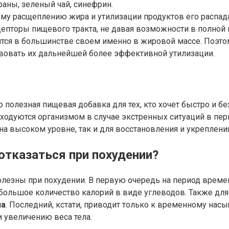
араны, зеленый чай, синефрин.
у расщеплению жира и утилизации продуктов его распада 
епторы пищевого тракта, не давая возможности в полной 
тся в большинстве своем именно в жировой массе. Поэто
вовать их дальнейшей более эффективной утилизации.
полезная пищевая добавка для тех, кто хочет быстро и б
ходуются организмом в случае экстренных ситуаций в пер
а высоком уровне, так и для восстановления и укреплени
отказаться при похудении?
 полезны при похудении. В первую очередь на период вр
я большое количество калорий в виде углеводов. Также дл
на
. Последний, кстати, приводит только к временному нас
 увеличению веса тела.