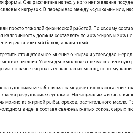
я формы. Она рассчитана на тех, у кого нет желания похуд
 силовых нагрузок. В перерывах между «сушками» или, нао
 или просто тяжелой физической работой. По своему сост
ая калорийность должна составлять по 30% жиров и 20% бе
ать и растительный белок, и животный.
третить отрицательное мнение о жирах и углеводах. Нере
элементов питания. Углеводы выполняют не менее важную
ргии, он начнет черпать ее как раз из мышц, поэтому каши
нарушениям метаболизма, замедляет восстановление тка
 опасен разрушением суставов. Насыщенные жирные кисл
 можно из жирной рыбы, орехов, растительного масла. 
 холодном виде: в составе свежевыжатых соков, сырых пю
в может меняться в зависимости от телосложения и вида 