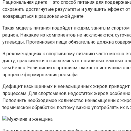
Рациональная диета – это способ питания для поддержани
сохранить достигнутые результаты и улучшить эффект от
возвращаться к рациональной диете.
Такая модель питания подойдет людям, занятым спортом
рацион. Никакие из компонентов не исключаются: суточн
углеводы. Протеиновая пища обязательно должна содерж
В рекомендациях к спортивному питанию часто можно вс
диету, практически отказываясь от остальных важных 
чем белок. Если лишить организм главного источника эне
процессе формирования рельефа.
Дефицит насыщенных и ненасыщенных жиров приводит к 
процессам. Для спортсменов недостаток жиров особенно
Пополнить необходимое количество ненасыщенных жиров
термической обработки, поэтому важно употреблять их в
Рекомендованное соотношение белков, углеводов и жиро