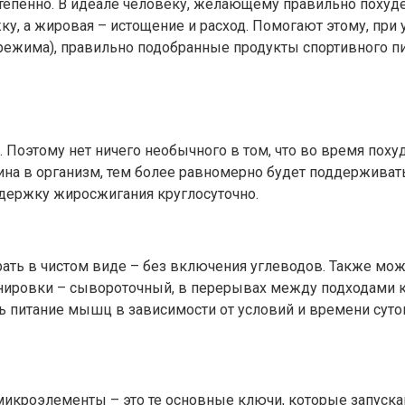
пенно. В идеале человеку, желающему правильно похудеть
у, а жировая – истощение и расход. Помогают этому, при
о режима), правильно подобранные продукты спортивного 
оэтому нет ничего необычного в том, что во время похуд
ина в организм, тем более равномерно будет поддерживать
ддержку жиросжигания круглосуточно.
ть в чистом виде – без включения углеводов. Также можн
енировки – сывороточный, в перерывах между подходами к 
ь питание мышц в зависимости от условий и времени суто
кроэлементы – это те основные ключи, которые запускаю