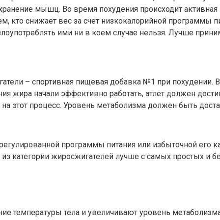
хранение мышц. Во время похудения происходит активная 
тем, кто снижает вес за счет низкокалорийной программы
лоупотреблять ими ни в коем случае нельзя. Лучше приним
гатели – спортивная пищевая добавка №1 при похудении. В
ия жира начали эффективно работать, атлет должен дости
т на этот процесс. Уровень метаболизма должен быть дост
трегулированной программы питания или избыточной его ка
в из категории жиросжигателей лучше с самых простых и 
е температуры тела и увеличивают уровень метаболизма