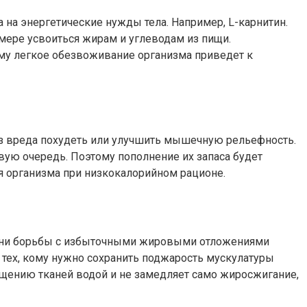
на энергетические нужды тела. Например, L-карнитин.
мере усвоиться жирам и углеводам из пищи.
му легкое обезвоживание организма приведет к
ез вреда похудеть или улучшить мышечную рельефность.
вую очередь. Поэтому пополнение их запаса будет
я организма при низкокалорийном рационе.
емени борьбы с избыточными жировыми отложениями
я тех, кому нужно сохранить поджарость мускулатуры
ыщению тканей водой и не замедляет само жиросжигание,