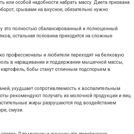
еть или особой надобности набрать массу. Диета призвана
борот, срывами на вкусное, обязательно нужно
аву это полностью сбалансированный и полноценный
лков, остальная половина приходится на сложные
дко профессионалы и любители переходят на белковую
 роль в наращивании и поддержании мышечной массы,
, картофель, бобы станут отличным подспорьем в
ней, ухудшает сопротивляемость к воспалительным
оты рекомендуют получать из молочной продукции и яиц.
Растительные жиры разрушаются под воздействием
ре, смузи.
спорта. Для мужчин и женщин это практически