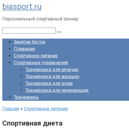
biasport.ru
Перейти
к
Персональный спортивный тренер
контенту
Поиск:
Занятие бегом
Плавание
Спортивное питание
Спортивные упражнения
Тренировки для мужчин
Тренировки для женщин
Тренировки для дома
Тренировки для начинающих
Тренажеры
Главная
»
Спортивное питание
Спортивная диета