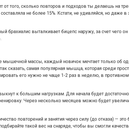
ит от того, сколько повторов и подходов ты делаешь на т
составляла не более 15%. Кстати, не удивляйся, но даже в
й брахиалис выталкивает бицепс наружу, за счет чего он
.
е мышечной массы, каждый новичок мечтает только об одн
так сказать, самая популярная мышца, которая среди прос
ровать его нужно не чаще 1-2 раз в неделю, в противном 
выкнут к большим нагрузкам. Для начала будет достаточн
ренировку. Через несколько месяцев можно будет увеличи
ество повторений и занятия через силу (до отказа) — это
одбирайте такой вес на снаряде, чтобы вы смогли качест