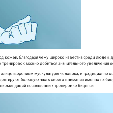
од кожей, благодаря чему широко известна среди людей,
х тренировок можно добиться значительного увеличения е
олицетворением мускулатуры человека, и традиционно оц
нтируют большую часть своего внимания именно на бицепс
и рекомендаций посвященных тренировке бицепса.