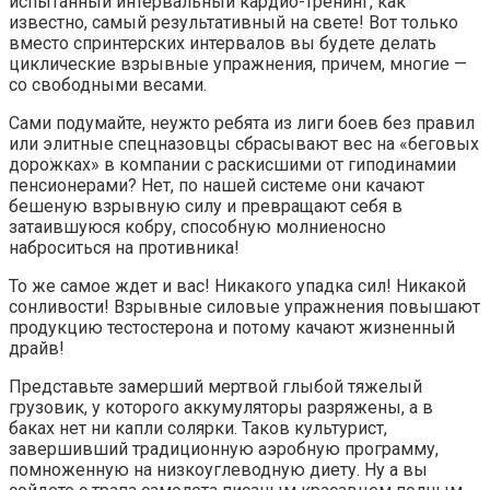
испытанный интервальный кардио-тренинг, как
известно, самый результативный на свете! Вот только
вместо спринтерских интервалов вы будете делать
циклические взрывные упражнения, причем, многие —
со свободными весами.
Сами подумайте, неужто ребята из лиги боев без правил
или элитные спецназовцы сбрасывают вес на «беговых
дорожках» в компании с раскисшими от гиподинамии
пенсионерами? Нет, по нашей системе они качают
бешеную взрывную силу и превращают себя в
затаившуюся кобру, способную молниеносно
наброситься на противника!
То же самое ждет и вас! Никакого упадка сил! Никакой
сонливости! Взрывные силовые упражнения повышают
продукцию тестостерона и потому качают жизненный
драйв!
Представьте замерший мертвой глыбой тяжелый
грузовик, у которого аккумуляторы разряжены, а в
баках нет ни капли солярки. Таков культурист,
завершивший традиционную аэробную программу,
помноженную на низкоуглеводную диету. Ну а вы