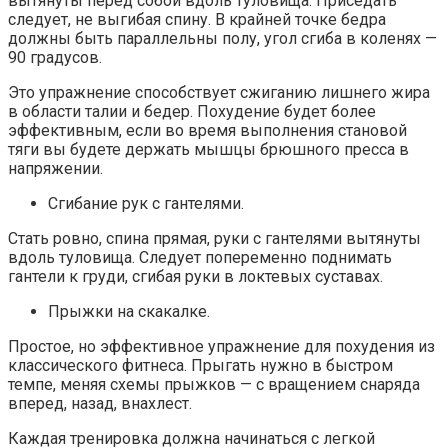
вытянуты перед собой вдоль туловища. Приседать
следует, не выгибая спину. В крайней точке бедра
должны быть параллельны полу, угол сгиба в коленях —
90 градусов.
Это упражнение способствует сжиганию лишнего жира
в области талии и бедер. Похудение будет более
эффективным, если во время выполнения становой
тяги вы будете держать мышцы брюшного пресса в
напряжении.
Сгибание рук с гантелями.
Стать ровно, спина прямая, руки с гантелями вытянуты
вдоль туловища. Следует попеременно поднимать
гантели к груди, сгибая руки в локтевых суставах.
Прыжки на скакалке.
Простое, но эффективное упражнение для похудения из
классического фитнеса. Прыгать нужно в быстром
темпе, меняя схемы прыжков — с вращением снаряда
вперед, назад, внахлест.
Каждая тренировка должна начинаться с легкой