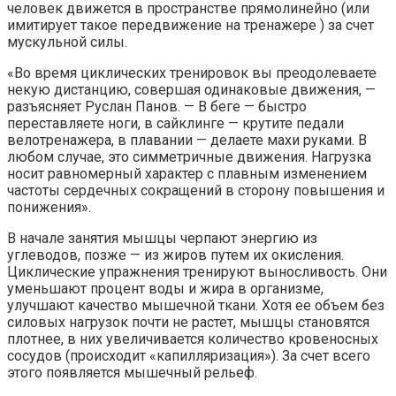
человек движется в пространстве прямолинейно (или
имитирует такое передвижение на тренажере ) за счет
мускульной силы.
«Во время циклических тренировок вы преодолеваете
некую дистанцию, совершая одинаковые движения, —
разъясняет Руслан Панов. — В беге — быстро
переставляете ноги, в сайклинге — крутите педали
велотренажера, в плавании — делаете махи руками. В
любом случае, это симметричные движения. Нагрузка
носит равномерный характер с плавным изменением
частоты сердечных сокращений в сторону повышения и
понижения».
В начале занятия мышцы черпают энергию из
углеводов, позже — из жиров путем их окисления.
Циклические упражнения тренируют выносливость. Они
уменьшают процент воды и жира в организме,
улучшают качество мышечной ткани. Хотя ее объем без
силовых нагрузок почти не растет, мышцы становятся
плотнее, в них увеличивается количество кровеносных
сосудов (происходит «капилляризация»). За счет всего
этого появляется мышечный рельеф.