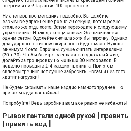
сойдете с трапа самолета писаным красавцем полным
энергии и сил! Гарантия 100 процентов!
Ну а теперь про методику подробно. Вы долбите
взрывное упражнение ровно 20 секунд, потом ровно
столько же отдыхаете. Затем переходите к следующему
упражнению. И так до конца списка. Это называется
одним сетом. Одолейте сначала хотя бы парочку. Однако
для ударного сжигания жира этого будет мало. Нужны
минимум 4 сета. Впрочем, лучше считать интервалами
(20 + 20). Чтобы быстро расплавить подкожный жир,
делайте за тренировку не меньше 30 интервалов. В
неделю проводите 2-4 кардио-тренинга. При этом
силовой тренинг ног лучше забросить. Ногам и без того
хватит нагрузки!
Не будем скрывать: наше кардио намного труднее. Но
при этом куда достойнее!
Попробуйте! Ведь аэробики вам все равно не избежать!
Рывок гантели одной рукой [ править
| править код ]