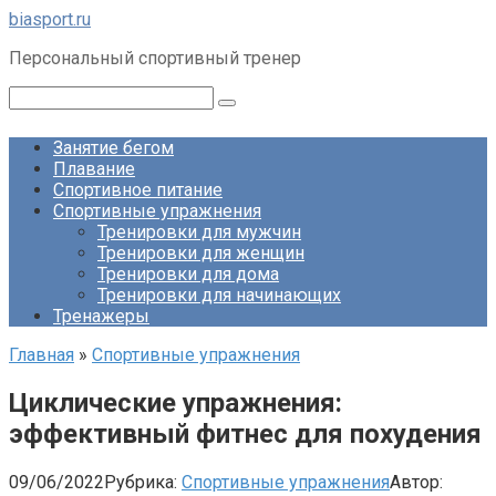
Перейти
biasport.ru
к
Персональный спортивный тренер
контенту
Поиск:
Занятие бегом
Плавание
Спортивное питание
Спортивные упражнения
Тренировки для мужчин
Тренировки для женщин
Тренировки для дома
Тренировки для начинающих
Тренажеры
Главная
»
Спортивные упражнения
Циклические упражнения:
эффективный фитнес для похудения
09/06/2022
Рубрика:
Спортивные упражнения
Автор: