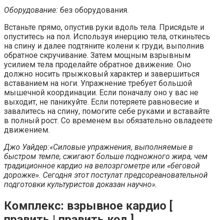
Оборудование:
без оборудования.
Встаньте прямо, опустив руки вдоль тела. Присядьте и
опуститесь на пол. Используя инерцию тела, откиньтесь
на спину и далее подтяните колени к груди, выполнив
обратное скручивание. Затем мощным взрывным
усилием тела проделайте обратное движение. Оно
должно носить прыжковый характер и завершиться
вставанием на ноги. Упражнение требует большой
мышечной координации. Если поначалу оно у вас не
выходит, не паникуйте. Если потеряете равновесие и
завалитесь на спину, помогите себе руками и вставайте
в полный рост. Со временем вы обязательно овладеете
движением.
Джо Уайдер:«Силовые упражнения, выполняемые в
быстром темпе, сжигают больше подножного жира, чем
традиционное кардио на велозргометре или «беговой
дорожке». Сегодня этот постулат предсореановательной
подготовки культуристов доказан научно».
Комплекс: взрывное кардио [
править | править код ]