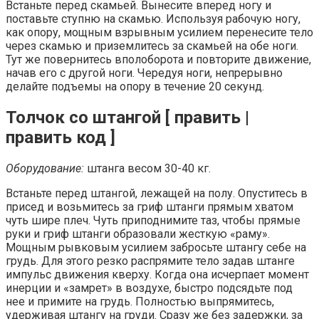
Встаньте перед скамьей. Вынесите вперед ногу и
поставьте ступню на скамью. Используя рабочую ногу,
как опору, мощным взрывным усилием перенесите тело
через скамью и приземлитесь за скамьей на обе ноги.
Тут же повернитесь вполоборота и повторите движение,
начав его с другой ноги. Чередуя ноги, непрерывно
делайте подъемы на опору в течение 20 секунд.
Толчок со штангой [ править |
править код ]
Оборудование:
штанга весом 30-40 кг.
Встаньте перед штангой, лежащей на полу. Опуститесь в
присед и возьмитесь за гриф штанги прямым хватом
чуть шире плеч. Чуть приподнимите таз, чтобы прямые
руки и гриф штанги образовали жесткую «раму».
Мощным рывковым усилием забросьте штангу себе на
грудь. Для этого резко распрямите тело задав штанге
импульс движения кверху. Когда она исчерпает момент
инерции и «замрет» в воздухе, быстро подсядьте под
нее и примите на грудь. Полностью выпрямитесь,
удерживая штангу на груди. Сразу же без задержки, за