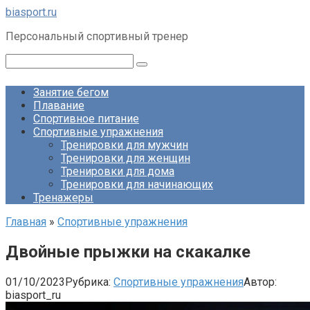
Перейти
biasport.ru
к
Персональный спортивный тренер
контенту
Поиск:
Занятие бегом
Плавание
Спортивное питание
Спортивные упражнения
Тренировки для мужчин
Тренировки для женщин
Тренировки для дома
Тренировки для начинающих
Тренажеры
Главная
»
Спортивные упражнения
Двойные прыжки на скакалке
01/10/2023
Рубрика:
Спортивные упражнения
Автор:
biasport_ru