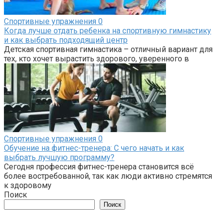
Спортивные упражнения
0
Когда лучше отдать ребенка на спортивную гимнастику
и как выбрать подходящий центр
Детская спортивная гимнастика – отличный вариант для
тех, кто хочет вырастить здорового, уверенного в
Спортивные упражнения
0
Обучение на фитнес-тренера: С чего начать и как
выбрать лучшую программу?
Сегодня профессия фитнес-тренера становится всё
более востребованной, так как люди активно стремятся
к здоровому
Поиск
Поиск