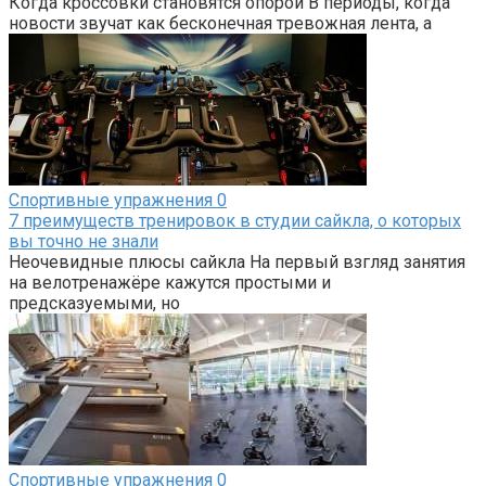
Когда кроссовки становятся опорой В периоды, когда
новости звучат как бесконечная тревожная лента, а
Спортивные упражнения
0
7 преимуществ тренировок в студии сайкла, о которых
вы точно не знали
Неочевидные плюсы сайкла На первый взгляд занятия
на велотренажёре кажутся простыми и
предсказуемыми, но
Спортивные упражнения
0