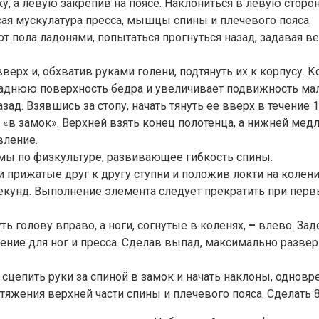
у, а левую закрепив на поясе. Наклониться в левую сторон
осая мускулатура пресса, мышцы спины и плечевого пояса.
 от пола ладонями, попытаться прогнуться назад, задавая в
ерх и, обхватив руками голени, подтянуть их к корпусу. К
 заднюю поверхность бедра и увеличивает подвижность мал
зад. Взявшись за стопу, начать тянуть ее вверх в течение 1
к «в замок». Верхней взять конец полотенца, а нижней медл
вление.
ы по физкультуре, развивающее гибкость спины.
и прижатые друг к другу ступни и положив локти на колени.
секунд. Выполнение элемента следует прекратить при пе
ь голову вправо, а ноги, согнутые в коленях,
–
влево. Заде
ие для ног и пресса. Сделав выпад, максимально разверн
 сцепить руки за спиной в замок и начать наклоны, одновр
тяжения верхней части спины и плечевого пояса. Сделать 8