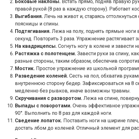
Боковые наклоны.
Встать прямо, подняв правую рук
правой рукой (8 раз в каждую сторону). Работает к
Выгибания.
Лечь на живот и, стараясь оттолкнуться
поясницы и спины.
Подтягивания.
Лежа на полу, поднять прямые ноги вв
секунд. Повторить 3 раза. Упражнение растягивает
На квадрицепсы.
Согнуть ногу в колене и завести на
Растяжка с полотенцем.
Завести руки за спину, ка
разные стороны, таким образом, обеспечив сопроти
Мостик.
Простое упражнение из школьной программ
Разведение коленей.
Сесть на пол, обхватив рукам
внутреннюю сторону бедер. Зафиксироваться на 8 
медленно без рывков, иначе возможны травмы.
Скручивания с разворотом.
Лежа на спине, повернут
Выпады с поворотами.
Очень эффективное упражнен
90°. Выполнить по 8 раз для каждой ноги.
Сведение лопаток.
Поставить ноги на ширине плеч,
достать лбом до коленей. Отличный элемент для рас