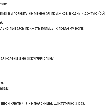
делю.
мо выполнить не менее 50 прыжков в одну и другую (обр
й;
ально пытаясь прижать пальцы к подъему ноги;
ая колени и не округляя спину;
л;
азад;
дной клетки, а не поясницы.
Достаточно 3 раз.