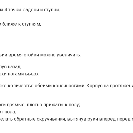
а 4 точки: ладони и ступни;
о ближе к ступням;
твии время стойки можно увеличить.
пус назад;
ахи ногами вверх.
 же количество обеими конечностями. Корпус на протяжен
ноги прямые, плотно прижаты к полу;
т пола;
делать обратные скручивания, вытянув руки вперед перед с