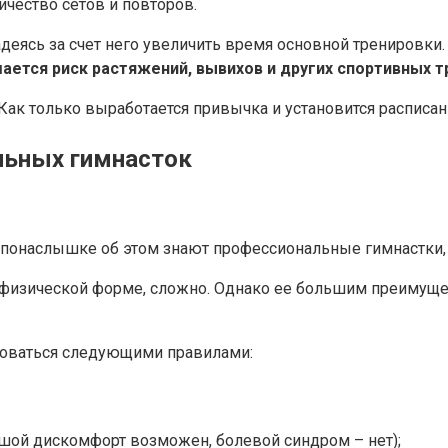
чество сетов и повторов.
деясь за счет него увеличить время основной тренировки
шается риск растяжений, вывихов и других спортивных т
Как только выработается привычка и установится расписани
льных гимнасток
понаслышке об этом знают профессиональные гимнастки, 
 физической форме, сложно. Однако ее большим преимуще
воваться следующими правилами:
шой дискомфорт возможен, болевой синдром – нет);