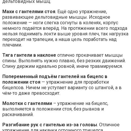
дельтовидных мышц.
Махи с гантелями стоя
. Ещё одно упражнение,
развивающее дельтовидные мышцы. Исходное
положение — ноги слегка согнуты в коленях, корпус
немного подаётся вперёд. На протяжении всего подхода
нельзя поднимать локти выше уровня плеч, так нагрузка
переходит на трапеции, а наша цель поработать над
плечами.
Тяга гантели в наклоне
отлично прокачивает мышцы
спины. Выполнять нужно плавно, без резких движений.
Спину держим идеально ровной, иначе травмируемся.
Попеременный подъём гантелей на бицепс в
положении стоя
— упражнение для проработки
бицепсов. Ничем не уступает варианту со штангой, а в
чём-то даже превосходит.
Молотки с гантелями
– упражнение на бицепс,
выполняется в положении стоя, без рывков и
раскачиваний.
Разгибание рук с гантелью из-за головы
. Отличное
упражнение для накачки огромного трицепса.