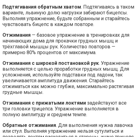
Подтягивания обратным хватом
. Подтягиваясь в таком
варианте, львиную долю нагрузки забирают бицепсы.
Выполняя упражнение, будьте собранным и старайтесь
чувствовать бицепс в каждом повторе.
Отжимания
— базовое упражнение в тренировках для
начинающих дома для прокачки грудных мышц и
трёхглавой мышцы рук. Количество повторов —
примерно 80% процентов от максимума.
Отжимания с широкой постановкой рук
. Упражнение
выполняется с целью проработки грудных мышц. Для
усложнения, используйте подставки под ладони, так
увеличивается амплитуда движения. Старайтесь
отжиматься как можно глубже, максимально растягивая
грудные мышцы.
Отжимания с прижатыми локтями
задействуют все
три головки трицепса. Упражнение выполняется в
полную амплитуду и среднем темпе.
Обратные отжимания
. Для выполнения нужна лавочка
или стул. Выполняя упражнение нельзя сутулиться и
позволять локтям расходиться в стороны, иначе трицепс