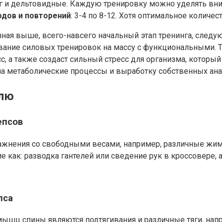
г и дельтовидные. Каждую тренировку можно уделять в
одов и повторений
: 3-4 по 8-12. Хотя оптимальное количе
нная выше, всего-навсего начальный этап тренинга, след
ование силовых тренировок на массу с функциональными. 
сс, а также создаст сильный стресс для организма, которы
 на метаболические процессы и выработку собственных ан
елю
епсов
жнения со свободными весами, например, различные жимы
как: разводка гантелей или сведение рук в кроссовере, а
пса
 спины являются подтягивания и различные тяги, наприме