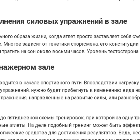
олнения силовых упражнений в зале
ного образа жизни, когда атлет просто заставляет себя съ
 Многое зависит от генетики спортсмена, его конституци
 тратить на сон около восьми часов. Уровень тестостеро
енажерном зале
аходится в начале спортивного пути. Впоследствии нагрузк
и упражнений, нужно будет прибегнуть к изменению вида 
упражнения, направленные на развитие силы, или разноо
о пятидневной схемы тренировок, при которой за одну т
ные атлеты. На деле подобный тренинг может быть эффект
огические средства для достижения результатов. Ведь, н