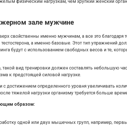
желым физическим нагрузкам, чем хрупкий женский органи
нажерном зале мужчине
 верх свойственны именно мужчинам, а все это благодаря 
 тестостерона, а именно базовые. Этот тип упражнений до
га будут с использованием свободных весов и те, котор
ко, такой вид тренировки должен составлять небольшую ч
зма к предстоящей силовой нагрузке.
и с достижением определенного уровня увеличивать коли
 после тяжелой нагрузки организму требуется больше врем
ующим образом:
работку одной или двух мышечных групп, например, перв