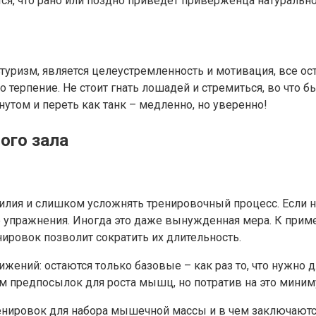
ся, что рано или поздно приведет приверженца натуральн
туризм, является целеустремленность и мотивация, все ос
терпение. Не стоит гнать лошадей и стремиться, во что бы
нутом и переть как танк – медленно, но уверенно!
ого зала
усилия и слишком усложнять тренировочный процесс. Если
 упражнения. Иногда это даже вынужденная мера. К приме
ировок позволит сократить их длительность.
жений: остаются только базовые – как раз то, что нужно 
м предпосылок для роста мышц, но потратив на это миним
ренировок для набора мышечной массы и в чем заключаютс