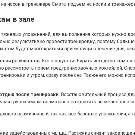
носок в тренажере Смита, подъем на носки в тренажере сид
ам в зале
 тяжелых упражнений, для выполнения которых нужно дост
льно результативно провести тренировку, поэтому большо
антом будет многократный прием пищи в течение дня, нап
нии результатов. Его следует выбирать исходя из комплек
 рассмотреть прием предтренировочных коктейлей. Спорт
ренировки и утром, сразу после сна. Также его можно исп
тдых после тренировки.
Восстановительный процесс длит
чная группа имела возможность отдыхать не менее шести 
одов разминочный, так как все базовые упражнения, а тр
жке задействованных мышц. Растяжка снизит закрепощени