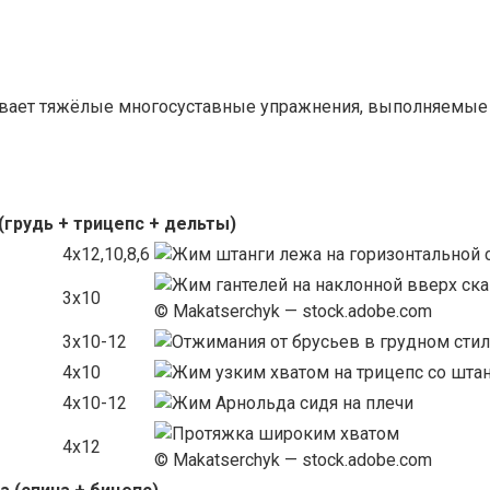
ает тяжёлые многосуставные упражнения, выполняемые в
грудь + трицепс + дельты)
4х12,10,8,6
3х10
© Makatserchyk — stock.adobe.com
3х10-12
4х10
4х10-12
4х12
© Makatserchyk — stock.adobe.com