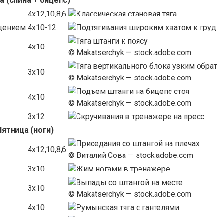
а (спина + бицепс)
4х12,10,8,6
ощением
4х10-12
4х10
© Makatserchyk — stock.adobe.com
3х10
© Makatserchyk — stock.adobe.com
4х10
© Makatserchyk — stock.adobe.com
3х12
Пятница (ноги)
4х12,10,8,6
© Виталий Сова — stock.adobe.com
3х10
3х10
© Makatserchyk — stock.adobe.com
4х10