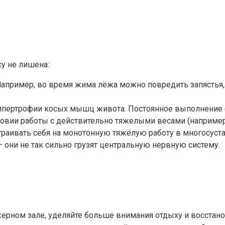
у не лишена:
ример, во время жима лёжа можно повредить запястья, л
ипертрофии косых мышц живота. Постоянное выполнение баз
овии работы с действительно тяжелыми весами (например, с
страивать себя на монотонную тяжёлую работу в многосус
 они не так сильно грузят центральную нервную систему.
рном зале, уделяйте больше внимания отдыху и восстан