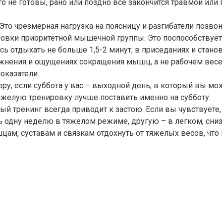
о не готовы, рано или поздно всё закончится травмой ил
 Это чрезмерная нагрузка на поясницу и разгибатели позво
ровки приоритетной мышечной группы. Это поспособствуе
ь отдыхать не больше 1,5-2 минут, в приседаниях и станов
нения и ощущениях сокращения мышц, а не рабочем весе. Б
оказатели.
ру, если суббота у вас – выходной день, в который вы мо
тяжелую тренировку лучше поставить именно на субботу.
й тренинг всегда приводит к застою. Если вы чувствуете, 
 одну неделю в тяжелом режиме, другую – в легком, сниз
шцам, суставам и связкам отдохнуть от тяжелых весов, чт