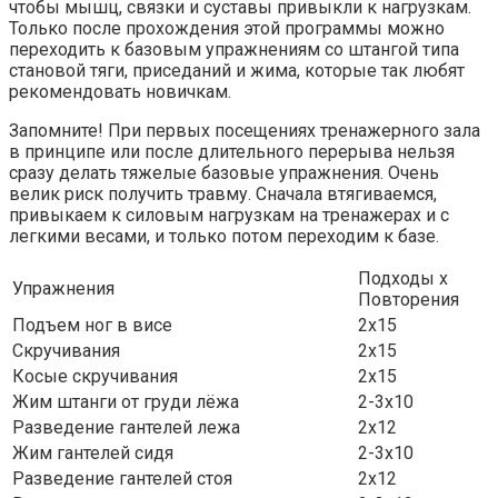
чтобы мышц, связки и суставы привыкли к нагрузкам.
Только после прохождения этой программы можно
переходить к базовым упражнениям со штангой типа
становой тяги, приседаний и жима, которые так любят
рекомендовать новичкам.
Запомните! При первых посещениях тренажерного зала
в принципе или после длительного перерыва нельзя
сразу делать тяжелые базовые упражнения. Очень
велик риск получить травму. Сначала втягиваемся,
привыкаем к силовым нагрузкам на тренажерах и с
легкими весами, и только потом переходим к базе.
Подходы х
Упражнения
Повторения
Подъем ног в висе
2х15
Скручивания
2х15
Косые скручивания
2х15
Жим штанги от груди лёжа
2-3х10
Разведение гантелей лежа
2х12
Жим гантелей сидя
2-3х10
Разведение гантелей стоя
2х12