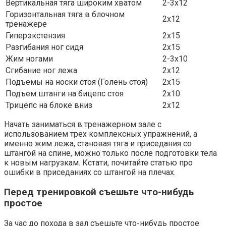
Вертикальная тяга широким хватом
2-3х12
Горизонтальная тяга в блочном
2х12
тренажере
Гиперэкстензия
2х15
Разгибания ног сидя
2х15
Жим ногами
2-3х10
Сгибание ног лежа
2х12
Подъемы на носки стоя (Голень стоя)
2х15
Подъем штанги на бицепс стоя
2х10
Трицепс на блоке вниз
2х12
Начать заниматься в тренажерном зале с
использованием трех комплексных упражнений, а
именно жим лежа, становая тяга и приседания со
штангой на спине, можно только после подготовки тела
к новым нагрузкам. Кстати, почитайте статью про
ошибки в приседаниях со штангой на плечах.
Перед тренировкой съешьте что-нибудь
простое
За час до похода в зал съешьте что-нибудь простое