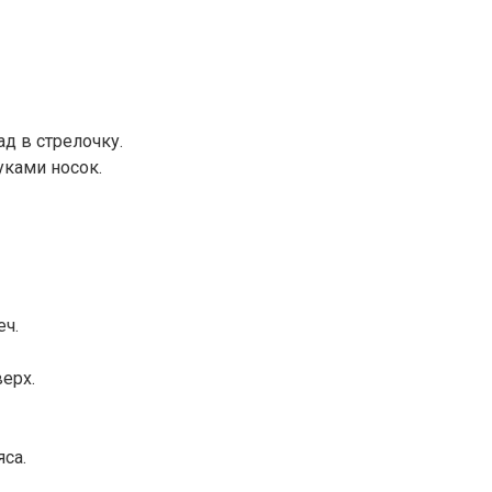
ад в стрелочку.
уками носок.
еч.
ерх.
са.