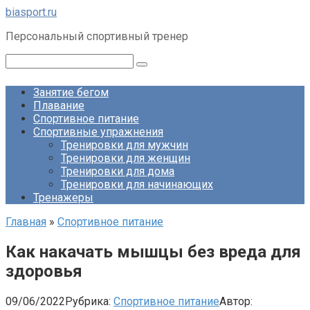
Перейти
biasport.ru
к
Персональный спортивный тренер
контенту
Поиск:
Занятие бегом
Плавание
Спортивное питание
Спортивные упражнения
Тренировки для мужчин
Тренировки для женщин
Тренировки для дома
Тренировки для начинающих
Тренажеры
Главная
»
Спортивное питание
Как накачать мышцы без вреда для
здоровья
09/06/2022
Рубрика:
Спортивное питание
Автор: