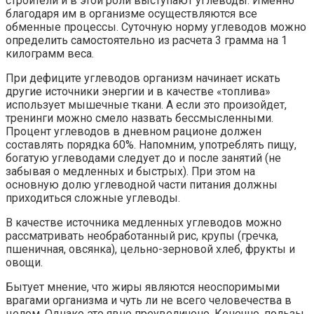
строители и в этой роли выступают углеводы. Именно
благодаря им в организме осуществляются все
обменные процессы. Суточную норму углеводов можно
определить самостоятельно из расчета 3 грамма на 1
килограмм веса.
При дефиците углеводов организм начинает искать
другие источники энергии и в качестве «топлива»
использует мышечные ткани. А если это произойдет,
тренинги можно смело назвать бессмысленными.
Процент углеводов в дневном рационе должен
составлять порядка 60%. Напомним, употреблять пищу,
богатую углеводами следует до и после занятий (не
забывая о медленных и быстрых). При этом на
основную долю углеводной части питания должны
приходиться сложные углеводы.
В качестве источника медленных углеводов можно
рассматривать необработанный рис, крупы (гречка,
пшеничная, овсянка), цельно-зерновой хлеб, фрукты и
овощи.
Бытует мнение, что жиры являются неоспоримыми
врагами организма и чуть ли не всего человечества в
целом. Однако это явно преувеличено. Конечно, пользы