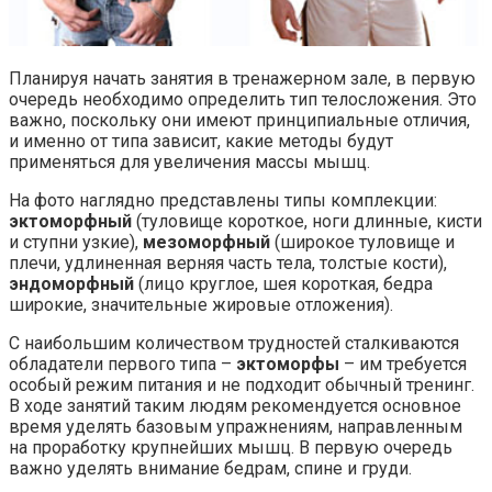
Планируя начать занятия в тренажерном зале, в первую
очередь необходимо определить тип телосложения. Это
важно, поскольку они имеют принципиальные отличия,
и именно от типа зависит, какие методы будут
применяться для увеличения массы мышц.
На фото наглядно представлены типы комплекции:
эктоморфный
(туловище короткое, ноги длинные, кисти
и ступни узкие),
мезоморфный
(широкое туловище и
плечи, удлиненная верняя часть тела, толстые кости),
эндоморфный
(лицо круглое, шея короткая, бедра
широкие, значительные жировые отложения).
С наибольшим количеством трудностей сталкиваются
обладатели первого типа –
эктоморфы
– им требуется
особый режим питания и не подходит обычный тренинг.
В ходе занятий таким людям рекомендуется основное
время уделять базовым упражнениям, направленным
на проработку крупнейших мышц. В первую очередь
важно уделять внимание бедрам, спине и груди.