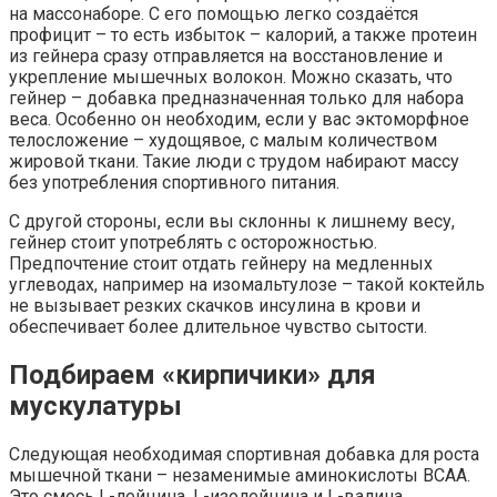
на массонаборе. С его помощью легко создаётся
профицит – то есть избыток – калорий, а также протеин
из гейнера сразу отправляется на восстановление и
укрепление мышечных волокон. Можно сказать, что
гейнер – добавка предназначенная только для набора
веса. Особенно он необходим, если у вас эктоморфное
телосложение – худощявое, с малым количеством
жировой ткани. Такие люди с трудом набирают массу
без употребления спортивного питания.
С другой стороны, если вы склонны к лишнему весу,
гейнер стоит употреблять с осторожностью.
Предпочтение стоит отдать гейнеру на медленных
углеводах, например на изомальтулозе – такой коктейль
не вызывает резких скачков инсулина в крови и
обеспечивает более длительное чувство сытости.
Подбираем «кирпичики» для
мускулатуры
Следующая необходимая спортивная добавка для роста
мышечной ткани – незаменимые аминокислоты BCAA.
Это смесь L-лейцина, L-изолейцина и L-валина.