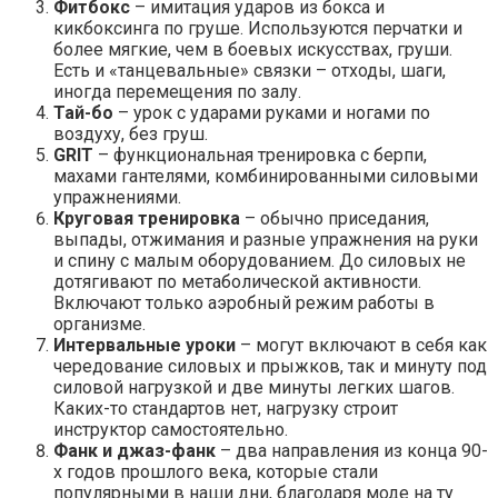
Фитбокс
– имитация ударов из бокса и
кикбоксинга по груше. Используются перчатки и
более мягкие, чем в боевых искусствах, груши.
Есть и «танцевальные» связки – отходы, шаги,
иногда перемещения по залу.
Тай-бо
– урок с ударами руками и ногами по
воздуху, без груш.
GRIT
– функциональная тренировка с берпи,
махами гантелями, комбинированными силовыми
упражнениями.
Круговая тренировка
– обычно приседания,
выпады, отжимания и разные упражнения на руки
и спину с малым оборудованием. До силовых не
дотягивают по метаболической активности.
Включают только аэробный режим работы в
организме.
Интервальные уроки
– могут включают в себя как
чередование силовых и прыжков, так и минуту под
силовой нагрузкой и две минуты легких шагов.
Каких-то стандартов нет, нагрузку строит
инструктор самостоятельно.
Фанк и джаз-фанк
– два направления из конца 90-
х годов прошлого века, которые стали
популярными в наши дни, благодаря моде на ту