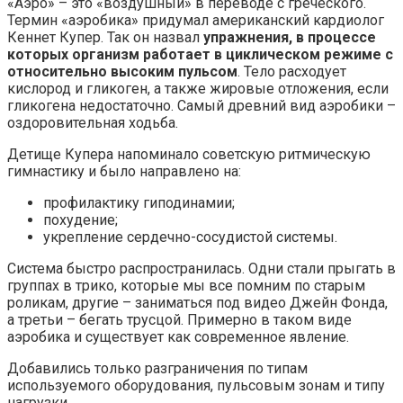
«Аэро» – это «воздушный» в переводе с греческого.
Термин «аэробика» придумал американский кардиолог
Кеннет Купер. Так он назвал
упражнения, в процессе
которых организм работает в циклическом режиме с
относительно высоким пульсом
. Тело расходует
кислород и гликоген, а также жировые отложения, если
гликогена недостаточно. Самый древний вид аэробики –
оздоровительная ходьба.
Детище Купера напоминало советскую ритмическую
гимнастику и было направлено на:
профилактику гиподинамии;
похудение;
укрепление сердечно-сосудистой системы.
Система быстро распространилась. Одни стали прыгать в
группах в трико, которые мы все помним по старым
роликам, другие – заниматься под видео Джейн Фонда,
а третьи – бегать трусцой. Примерно в таком виде
аэробика и существует как современное явление.
Добавились только разграничения по типам
используемого оборудования, пульсовым зонам и типу
нагрузки.