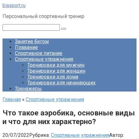
Перейти
biasport.ru
к
Персональный спортивный тренер
контенту
Поиск:
Занятие бегом
Плавание
Спортивное питание
Спортивные упражнения
Тренировки для мужчин
Тренировки для женщин
Тренировки для дома
Тренировки для начинающих
Тренажеры
Главная
»
Спортивные упражнения
Что такое аэробика, основные виды
и что для них характерно?
20/07/2022
Рубрика:
Спортивные упражнения
Автор: