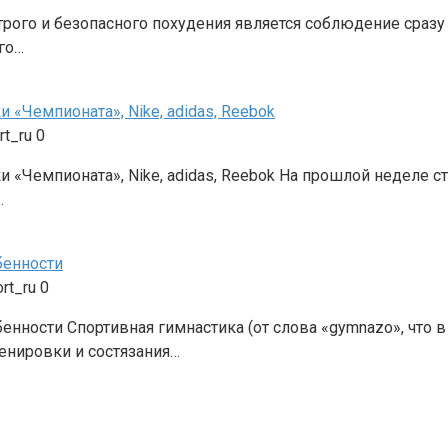
рого и безопасного похудения является соблюдение сразу 
го…
 «Чемпионата», Nike, adidas, Reebok
rt_ru
0
 «Чемпионата», Nike, adidas, Reebok На прошлой неделе с
…
бенности
rt_ru
0
нности Спортивная гимнастика (от слова «gymnazo», что в
енировки и состязания…