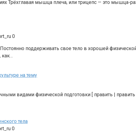
ях Трёхглавая мышца плеча, или трицепс — это мышца-разг
rt_ru
0
 Постоянно поддерживать свое тело в хорошей физической
, как…
ультуре на тему
ыми видами физической подготовки [ править | править ко
нского тела
rt_ru
0