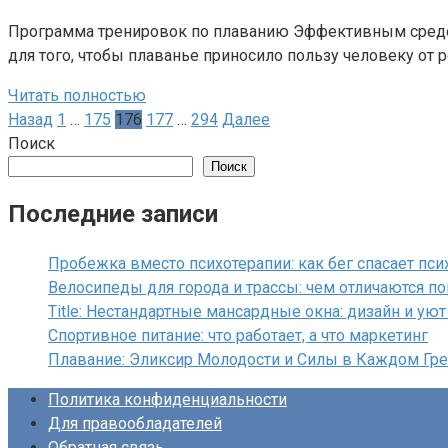
Программа тренировок по плаванию Эффективным средст
для того, чтобы плаванье приносило пользу человеку от 
Читать полностью
Пагинация
Назад
1
…
175
176
177
…
294
Далее
записей
Поиск
Поиск
Последние записи
Пробежка вместо психотерапии: как бег спасает пс
Велосипеды для города и трассы: чем отличаются п
Title: Нестандартные мансардные окна: дизайн и ую
Спортивное питание: что работает, а что маркетинг
Плавание: Эликсир Молодости и Силы в Каждом Гр
Политика конфиденциальности
Для правообладателей
Обратная связь