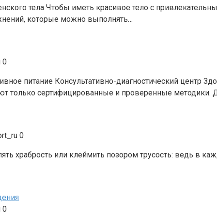
ского тела Чтобы иметь красивое тело с привлекательны
жнений, которые можно выполнять…
u
0
ивное питание Консультативно-диагностический центр Здо
ют только сертифицированные и проверенные методики. 
rt_ru
0
ять храбрость или клеймить позором трусость: ведь в ка
дения
u
0