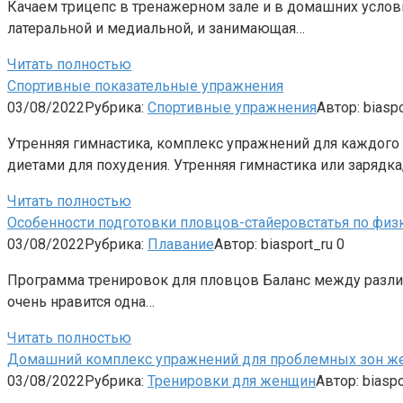
Качаем трицепс в тренажерном зале и в домашних услови
латеральной и медиальной, и занимающая…
Читать полностью
Спортивные показательные упражнения
03/08/2022
Рубрика:
Спортивные упражнения
Автор:
biaspo
Утренняя гимнастика, комплекс упражнений для каждого
диетами для похудения. Утренняя гимнастика или зарядка
Читать полностью
Особенности подготовки пловцов-стайеровстатья по физк
03/08/2022
Рубрика:
Плавание
Автор:
biasport_ru
0
Программа тренировок для пловцов Баланс между различн
очень нравится одна…
Читать полностью
Домашний комплекс упражнений для проблемных зон же
03/08/2022
Рубрика:
Тренировки для женщин
Автор:
biaspo