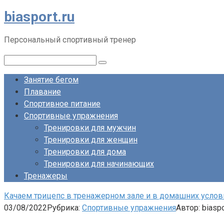
biasport.ru
Перейти
к
контенту
Персональный спортивный тренер
Поиск:
Занятие бегом
Плавание
Спортивное питание
Спортивные упражнения
Тренировки для мужчин
Тренировки для женщин
Тренировки для дома
Тренировки для начинающих
Тренажеры
Качаем трицепс в тренажерном зале и в домашних услов
03/08/2022
Рубрика:
Спортивные упражнения
Автор:
biaspo