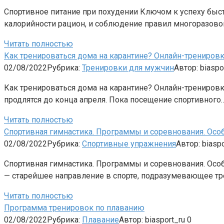
Спортивное питание при похудении Ключом к успеху быст
калорийности рацион, и соблюдение правил многоразово
Читать полностью
Как тренироваться дома на карантине? Онлайн-тренировки
02/08/2022
Рубрика:
Тренировки для мужчин
Автор:
biaspo
Как тренироваться дома на карантине? Онлайн-тренировки
продлятся до конца апреля. Пока посещение спортивного
Читать полностью
Спортивная гимнастика. Программы и соревнования. Осо
02/08/2022
Рубрика:
Спортивные упражнения
Автор:
biaspo
Спортивная гимнастика. Программы и соревнования. Особе
— старейшее направление в спорте, подразумевающее тр
Читать полностью
Программа тренировок по плаванию
02/08/2022
Рубрика:
Плавание
Автор:
biasport_ru
0