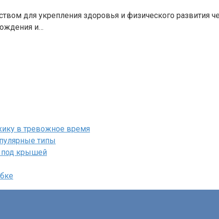
вом для укрепления здоровья и физического развития че
рождения и…
ихику в тревожное время
опулярные типы
т под крышей
ебке