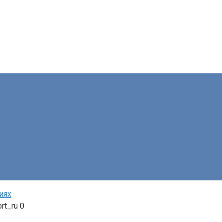
иях
rt_ru
0